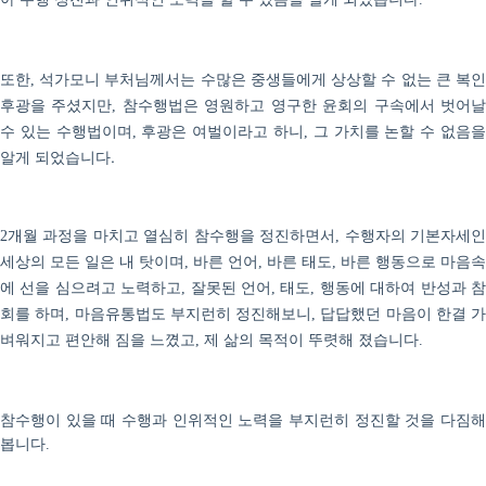
또한
석가모니 부처님께서는 수많은 중생들에게 상상할 수 없는 큰 복
,
후광을 주셨지만
영원하고 영구한 윤회의 구속에서 벗어
, 참수행법은
수 있는 수행법이며
후광은 여벌이라고 하니
그 가치를 논할 수 없음
,
,
알게 되었습니다.
개월 과정을 마치고 열심히 참수행을 정진하면서
수행자의 기본자세
2
,
세상의 모든 일은 내 탓이며
바른 언어
바른 태도
바른 행동으로 마음속
,
,
,
에 선을 심으려고 노력하고
잘못된 언어
태도
행동에 대하여 반성과 
,
,
,
회를 하며
마음유통법도 부지런히 정진해보니
답답했던 마음이 한결 가
,
,
벼워지고 편안해 짐을 느꼈고
제 삶의 목적이 뚜렷해 졌습니다
,
.
참수행이 있을 때 수행과 인위적인 노력을 부지런히 정진할 것을 다짐해
봅니다
.