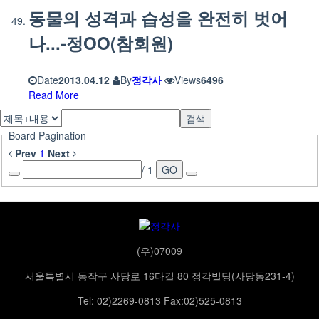
동물의 성격과 습성을 완전히 벗어
나...-정OO(참회원)
Date
2013.04.12
By
정각사
Views
6496
Read More
검색
Board Pagination
Prev
1
Next
/ 1
GO
(우)07009
서울특별시 동작구 사당로 16다길 80 정각빌딩(사당동231-4)
Tel: 02)2269-0813 Fax:02)525-0813