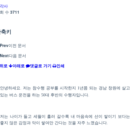
각사
회 수
3711
단축키
Prev
이전 문서
Next
다음 문서
위로
아래로
댓글로 가기
인쇄
안녕하세요
저는 참수행 공부를 시작한지
년쯤 되는 경남 창원에 살고
.
1
있는 버스 운전을 하는
대 후반의 수행자입니다
50
.
저는 나이가 들고 세월이 흘러 갈수록 내 마음속에 선이 쌓이기 보다는
좋지 않은 감정과 악이 쌓여만 간다는 것을 자주 느꼈습니다
.