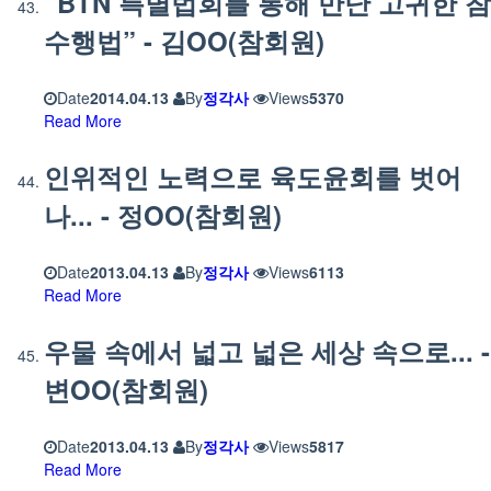
“BTN 특별법회를 통해 만난 고귀한 참
수행법” - 김OO(참회원)
Date
2014.04.13
By
정각사
Views
5370
Read More
인위적인 노력으로 육도윤회를 벗어
나... - 정OO(참회원)
Date
2013.04.13
By
정각사
Views
6113
Read More
우물 속에서 넓고 넓은 세상 속으로... -
변OO(참회원)
Date
2013.04.13
By
정각사
Views
5817
Read More