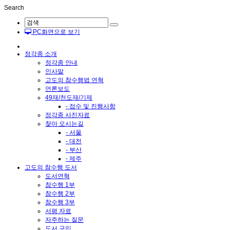
Search
Sketchbook5, 스케치북5
PC화면으로 보기
정각종 소개
정각종 안내
인사말
고도의 참수행법 연혁
언론보도
Sketchbook5, 스케치북5
49재/천도재/기제
- 접수 및 진행사항
정각종 사진자료
찾아 오시는길
- 서울
- 대전
- 부산
- 제주
고도의 참수행 도서
도서연혁
참수행 1부
참수행 2부
참수행 3부
서평 자료
자주하는 질문
도서 구입