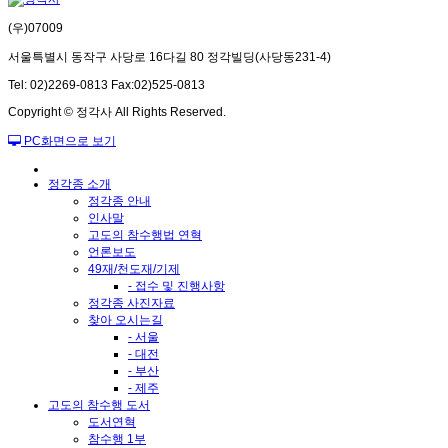
(우)07009
서울특별시 동작구 사당로 16다길 80 정각빌딩(사당동231-4)
Tel: 02)2269-0813 Fax:02)525-0813
Copyright © 정각사 All Rights Reserved.
PC화면으로 보기
정각종 소개
정각종 안내
인사말
고도의 참수행법 연혁
언론보도
49재/천도재/기제
- 접수 및 진행사항
정각종 사진자료
찾아 오시는길
- 서울
- 대전
- 부산
- 제주
고도의 참수행 도서
도서연혁
참수행 1부