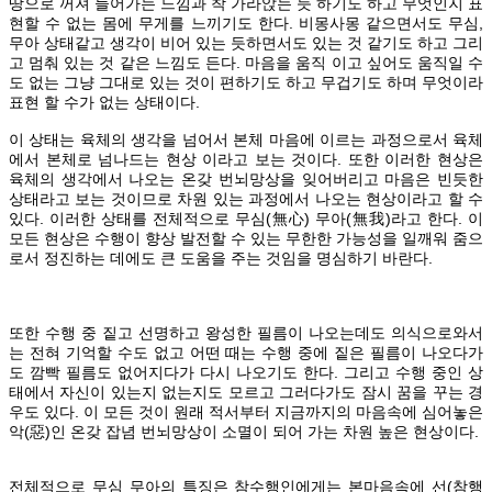
땅으로 꺼져 들어가는 느낌과 착 가라앉는 듯 하기도 하고 무엇인지 표
현할 수 없는 몸에 무게를 느끼기도 한다. 비몽사몽 같으면서도 무심,
무아 상태같고 생각이 비어 있는 듯하면서도 있는 것 같기도 하고 그리
고 멈춰 있는 것 같은 느낌도 든다. 마음을 움직 이고 싶어도 움직일 수
도 없는 그냥 그대로 있는 것이 편하기도 하고 무겁기도 하며 무엇이라
표현 할 수가 없는 상태이다.
이 상태는 육체의 생각을 넘어서 본체 마음에 이르는 과정으로서 육체
에서 본체로 넘나드는 현상 이라고 보는 것이다. 또한 이러한 현상은
육체의 생각에서 나오는 온갖 번뇌망상을 잊어버리고 마음은 빈듯한
상태라고 보는 것이므로 차원 있는 과정에서 나오는 현상이라고 할 수
있다. 이러한 상태를 전체적으로 무심(無心) 무아(無我)라고 한다. 이
모든 현상은 수행이 향상 발전할 수 있는 무한한 가능성을 일깨워 줌으
로서 정진하는 데에도 큰 도움을 주는 것임을 명심하기 바란다.
또한 수행 중 짙고 선명하고 왕성한 필름이 나오는데도 의식으로와서
는 전혀 기억할 수도 없고 어떤 때는 수행 중에 짙은 필름이 나오다가
도 깜빡 필름도 없어지다가 다시 나오기도 한다. 그리고 수행 중인 상
태에서 자신이 있는지 없는지도 모르고 그러다가도 잠시 꿈을 꾸는 경
우도 있다. 이 모든 것이 원래 적서부터 지금까지의 마음속에 심어놓은
악(惡)인 온갖 잡념 번뇌망상이 소멸이 되어 가는 차원 높은 현상이다.
전체적으로 무심 무아의 특징은 참수행인에게는 본마음속에 선(참행