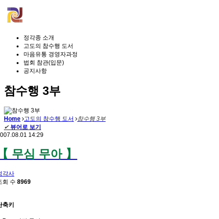
정각종 소개
고도의 참수행 도서
마음유통 경영자과정
법회 참관(입문)
공지사항
참수행 3부
Home
고도의 참수행 도서
참수행 3부
✔
뷰어로 보기
007.08.01 14:29
【 무심 무아 】
정각사
조회 수
8969
단축키