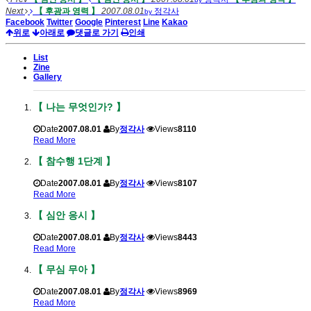
Next
【 후광과 영력 】
2007.08.01
정각사
by
Facebook
Twitter
Google
Pinterest
Line
Kakao
위로
아래로
댓글로 가기
인쇄
List
Zine
Gallery
【 나는 무엇인가? 】
Date
2007.08.01
By
정각사
Views
8110
Read More
【 참수행 1단계 】
Date
2007.08.01
By
정각사
Views
8107
Read More
【 심안 응시 】
Date
2007.08.01
By
정각사
Views
8443
Read More
【 무심 무아 】
Date
2007.08.01
By
정각사
Views
8969
Read More