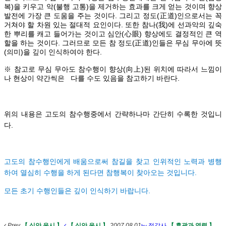
복)을 키우고 악(불행 고통)을 제거하는 효과를 크게 얻는 것이며 향상
발전에 가장 큰 도움을 주는 것이다. 그리고 정도(正道)인으로서는 꼭
거쳐야 할 차원 있는 절대적 요인이다. 또한 참나(我)에 선과악의 깊숙
한 뿌리를 캐고 들어가는 것이고 심안(心眼) 향상에도 결정적인 큰 역
할을 하는 것이다. 그러므로 모든 참 정도(正道)인들은 무심 무아에 뜻
(의미)을 깊이 인식하여야 한다.
※ 참고로 무심 무아도 참수행이 향상(向上)된 위치에 따라서 느낌이
나 현상이 약간씩은 다를 수도 있음을 참고하기 바란다.
위의 내용은 고도의 참수행중에서 간략하나마 간단히 수록한 것입니
다.
고도의 참수행인에게 배움으로써 참길을 찾고 인위적인 노력과 병행
하여 열심히 수행을 하게 된다면 참행복이 찾아오는 것입니다.
모든 초기 수행인들은 깊이 인식하기 바랍니다.
Prev
【 심안 응시 】
【 심안 응시 】
2007.08.01
정각사
【 후광과 영력 】
by