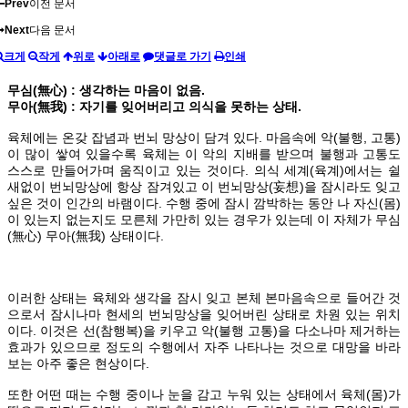
Prev
이전 문서
Next
다음 문서
크게
작게
위로
아래로
댓글로 가기
인쇄
무심(無心) : 생각하는 마음이 없음.
무아(無我) : 자기를 잊어버리고 의식을 못하는 상태.
육체에는 온갖 잡념과 번뇌 망상이 담겨 있다. 마음속에 악(불행, 고통)
이 많이 쌓여 있을수록 육체는 이 악의 지배를 받으며 불행과 고통도
스스로 만들어가며 움직이고 있는 것이다. 의식 세계(육계)에서는 쉴
새없이 번뇌망상에 항상 잠겨있고 이 번뇌망상(妄想)을 잠시라도 잊고
싶은 것이 인간의 바램이다. 수행 중에 잠시 깜박하는 동안 나 자신(몸)
이 있는지 없는지도 모른체 가만히 있는 경우가 있는데 이 자체가 무심
(無心) 무아(無我) 상태이다.
이러한 상태는 육체와 생각을 잠시 잊고 본체 본마음속으로 들어간 것
으로서 잠시나마 현세의 번뇌망상을 잊어버린 상태로 차원 있는 위치
이다. 이것은 선(참행복)을 키우고 악(불행 고통)을 다소나마 제거하는
효과가 있으므로 정도의 수행에서 자주 나타나는 것으로 대망을 바라
보는 아주 좋은 현상이다.
또한 어떤 때는 수행 중이나 눈을 감고 누워 있는 상태에서 육체(몸)가