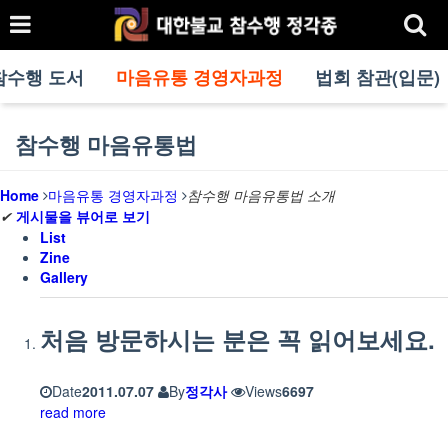
참수행 도서
마음유통 경영자과정
법회 참관(입문)
참수행 마음유통법
Home
마음유통 경영자과정
참수행 마음유통법 소개
✔
게시물을 뷰어로 보기
List
Zine
Gallery
처음 방문하시는 분은 꼭 읽어보세요.
Date
2011.07.07
By
정각사
Views
6697
read more