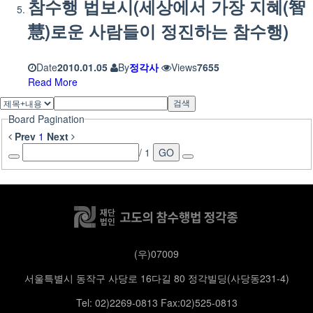
참수행 법보시(세상에서 가장 지혜(智
慧)로운 사람들이 정진하는 참수행)
Date
2010.01.05
By
정각사
Views
7655
Read More
검색
Board Pagination
Prev
1
Next
/ 1
GO
(우)07009
서울특별시 동작구 사당로 16다길 80 정각빌딩(사당동231-4)
Tel: 02)2269-0813 Fax:02)525-0813