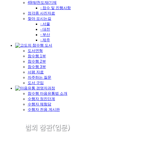
49재/천도재/기제
- 접수 및 진행사항
정각종 사진자료
찾아 오시는길
- 서울
- 대전
- 부산
- 제주
도서연혁
참수행 1부
참수행 2부
참수행 3부
서평 자료
자주하는 질문
도서 구입
참수행 마음유통법 소개
수행자 정진단계
수행자 체험담
수행자 전용 게시판