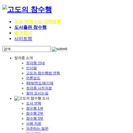
도승 덕정스님 극락법회
도서출판 참수행
즐겨찾기
사이트맵
정각종 소개
정각종 안내
인사말
고도의 참수행법 연혁
언론보도
49재/천도재/기제
정각종 사진자료
찾아 오시는길
도서 연혁
참수행 1부
참수행 2부
참수행 3부
서평 자료
자주하는 질문