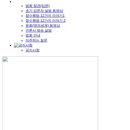
법회 참관(입문)
초기 입문자 설법 동영상
참수행법 12가지 이야기1
참수행법 12가지 이야기 2
윤회(영의세계) 동영상
언론사 방송 설법
법회 안내
자주하는 질문
공지사항