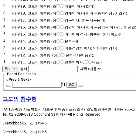
9
[서 평] 9. ‘고도의 참수행’(조◯◯(예술학 석사) 화가)
8
[서 평] 8. ‘고도의 참수행’(이◯◯(경제학 석사) 전직 은행지점장 / 기업인)
7
[서 평] 7. ‘고도의 참수행’(정◯◯(영문학사) 현 독서운동가)
6
[서 평] 6. ‘고도의 참수행’(박◯◯(경영학 석사) 전직 공공기관 이사장 / 현 산업
5
[서 평] 5. ‘고도의 참수행’(이◯◯(미디어학 석사) 방송인, 현 대학교수 )
4
[서 평] 4. ‘고도의 참수행’(김◯◯(문학사))
3
[서 평] 3. ‘고도의 참수행’(김◯◯(예술경영학 박사)작가, 대학강사)
2
[서 평] 2. ‘고도의 참수행’ (정◯◯(문학석사/방송인))
1
[서 평] 1. ‘고도의 참수행’(김◯◯(언론학박사, ◯◯대표))
Search
검색
Board Pagination
Prev
1
Next
/ 1
GO
고도의 참수행
(우)137-829 서울특별시 서초구 방배중앙로27길 47 조일빌딩 4층(방배본동 765-1)
Tel: 02)2269-0813 Copyright (c) 정각사 All Rights Reserved
Sketchbook5, 스케치북5
Sketchbook5, 스케치북5