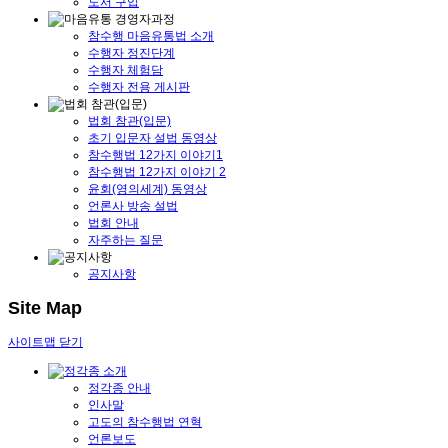
도서 구입
참수행 마음유통법 소개
수행자 정진단계
수행자 체험담
수행자 전용 게시판
법회 참관(입문)
초기 입문자 설법 동영상
참수행법 12가지 이야기1
참수행법 12가지 이야기 2
윤회(영의세계) 동영상
언론사 방송 설법
법회 안내
자주하는 질문
공지사항
Site Map
사이트맵 닫기
정각종 안내
인사말
고도의 참수행법 연혁
언론보도