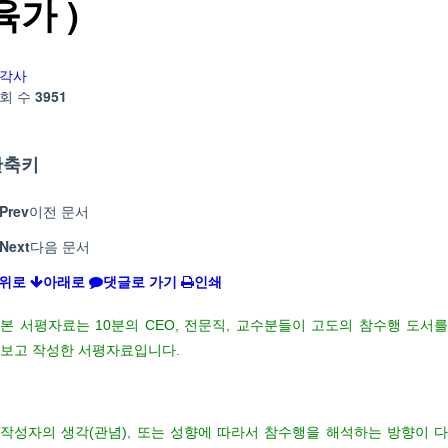
육가 )
각사
회 수
3951
단축키
Prev
이전 문서
Next
다음 문서
위로
아래로
댓글로 가기
인쇄
본 서평자료는
10
분의
CEO,
전문직
,
교수분들이 고도의 참수행 도서를
보고
작성한 서평자료입니다
.
작성자의 생각
(
관념
),
또는 성향에 따라서 참수행을 해석하는 방향이 다