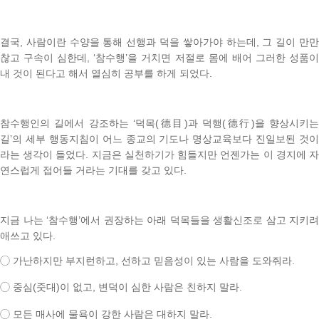
결국, 사람이란
수양을 통해 선행과 덕을 쌓아가야 하는데
,
그 길이 만
찮고 구속이 심한데
, ‘
참수행
’
을 거치면 저절로 몸에 배어 그러한 성품
내 것이 된다고 해서 열심히 공부를 하게 되었다
.
참수행인의 길에서 강조하는
‘
덕목
(
德目
)
과 덕행
(
德行
)
을 향상시키
길
’
의 세부 행동지침이 어느 종교의 기도나 명상교육보다 진일보된 것이
라는 생각이 들었다
.
지금은 실천하기가 힘들지만 언젠가는 이 경지에 
연스럽게 접어들 거라는 기대를 갖고 있다
.
지금 나는
‘
참수행
’
에서 권장하는 아래 덕목들을 생활신조로 삼고 지키려
애쓰고 있다
.
◯
가난하지만 부지런하고
,
선하고 믿음성이 있는 사람을 도와줘라
.
◯
중심
(
줏대
)
이 없고
,
변덕이 심한 사람은 친하지 말라
.
◯
모든 매사에 물욕이 강한 사람은 대하지 말라
.