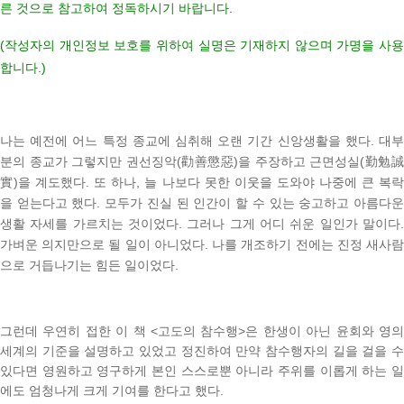
른
것으로 참고하여 정독하시기 바랍니다
.
(
작성자의 개인정보 보호를 위하여
실명은 기재하지 않으며 가명을 사용
합니다
.)
나는 예전에 어느 특정 종교에 심취해 오랜 기간 신앙생활을 했다
.
대
분의 종교가 그렇지만 권선징악
(
勸善懲惡
)
을 주장하고 근면성실
(
勤勉
實
)
을 계도했다
.
또 하나
,
늘 나보다 못한 이웃을 도와야 나중에 큰 복
을 얻는다고 했다
.
모두가 진실 된 인간이 할 수 있는 숭고하고 아름다
생활 자세를 가르치는 것이었다
.
그러나 그게 어디 쉬운 일인가 말이다
가벼운 의지만으로 될 일이 아니었다
.
나를 개조하기 전에는 진정 새사
으로 거듭나기는 힘든 일이었다
.
그런데 우연히 접한 이 책
<
고도의 참수행
>
은 한생이 아닌 윤회와 영
세계의 기준을 설명하고 있었고 정진하여 만약 참수행자의 길을 걸을 수
있다면 영원하고 영구하게 본인 스스로뿐 아니라 주위를 이롭게 하는 일
에도 엄청나게 크게 기여를 한다고 했다
.