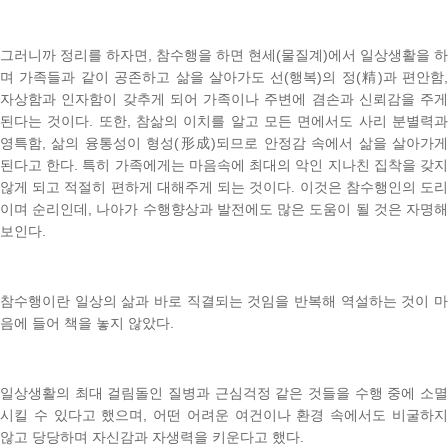
그러니까 정리를 하자면
,
참수행을 하면 현세
(
물질계
)
에서 일상생활을 하
며 가족들과 같이 공존하고 삶을 살아가도 선
(
행복
)
의 정
(
精
)
과 편안함
자상함과 인자함이 갖추게 되어 가족이나 주변에 겸손과 신뢰감을 주게
된다는 것이다
.
또한, 참삶의 이치를 알고 모든 면에서도 사리 분별력
영특함
,
삶의 융통성이 형성
(
形成
)
되므로 안정감 속에서 삶을 살아가
된다고 한다
.
특히 가족에게는 마음속에 최대의 악인 지나친 집착을 갖
않게 되고 적절히 편하게 대해주게 되는 것이다
.
이것은 참수행인의 도
이며 순리인데
,
나아가 수행향상과 발전에도 많은 도움이 될 것은 자명
보인다
.
참수행이란 일상의 삶과 바로 직결되는 것임을 반복해 역설하는 것이 마
음에 들어 책을 놓지 않았다
.
일상생활의 최대 걸림돌인 질병과 근심걱정 같은 것들을 수행 중에 소멸
시킬 수 있다고 했으며
,
어떤 어려운 여건이나 환경 속에서도 비굴하
않고 당당하며 자신감과 자생력을 키운다고 했다
.