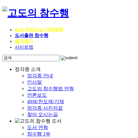
도승 덕정스님 극락법회
도서출판 참수행
즐겨찾기
사이트맵
정각종 소개
정각종 안내
인사말
고도의 참수행법 연혁
언론보도
49재/천도재/기제
정각종 사진자료
찾아 오시는길
도서 연혁
참수행 1부