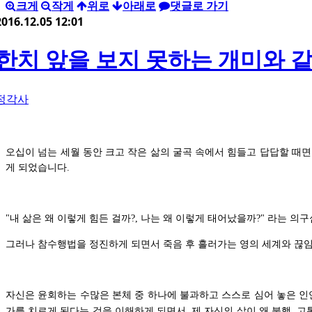
크게
작게
위로
아래로
댓글로 가기
2016.12.05 12:01
한치 앞을 보지 못하는 개미와 같은
정각사
오십이 넘는 세월 동안 크고 작은 삶의 굴곡 속에서 힘들고 답답할 때
게 되었습니다
.
내 삶은 왜 이렇게 힘든 걸까
나는 왜 이렇게 태어났을까
라는 의구
"
?,
?"
그러나 참수행법을 정진하게 되면서 죽음 후 흘러가는 영의 세계와 끊
자신은 윤회하는 수많은 본체 중 하나에 불과하고 스스로 심어 놓은 
가를 치르게 된다는 것을 이해하게 되면서, 제 자신의 삶이 왜 불행
고
,