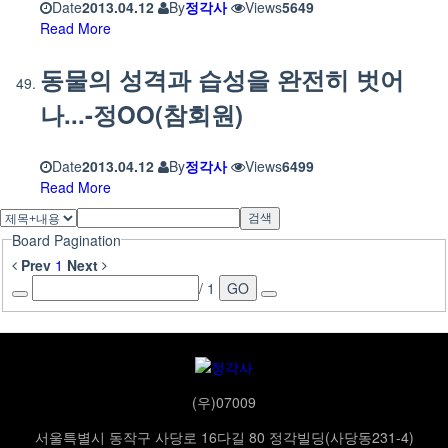
Date
2013.04.12
By
정각사
Views
5649
Read More
동물의 성격과 습성을 완전히 벗어
나...-정OO(참회원)
Date
2013.04.12
By
정각사
Views
6499
Read More
검색
Board Pagination
Prev
1
Next
/ 1
GO
(우)07009
서울특별시 동작구 사당로 16다길 80 정각빌딩(사당동231-4)