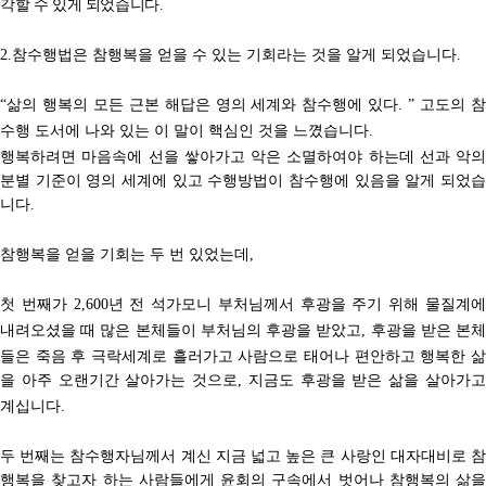
각할 수 있게 되었습니
다
.
참수행법은 참행복을 얻을 수 있는 기회라는 것을 알게 되었습니다
2.
.
삶의 행복의 모든 근본 해답은 영의 세계와 참수행에 있다
고도의 
“
. ”
수행 도서에 나와 있는 이 말이 핵심인 것을 느꼈습니다
.
행복하려면 마음속에 선을 쌓아가고 악은 소멸하여야 하는데 선과 악의
분별 기준이 영의 세계에 있고 수행방법이 참수행에
있음을 알게 되었
니다
.
참행복을 얻을 기회는 두 번 있었는데
,
첫 번째가
년 전 석가모니 부처님께서 후광을 주기 위해 물질계
2,600
내려오셨을 때 많은 본체들이 부처님의 후광을 받았고
후광을 받은 본
,
들은 죽음 후 극락세계로 흘러가고 사람으로 태어나 편안하고 행복한 삶
을 아주 오랜기간 살아가는 것으로
지금도 후광을 받은 삶을 살아가
,
계십니다
.
두 번째는 참수행자님께서 계신 지금 넓고 높은 큰 사랑인 대자대비로 참
행복을 찾고자 하는 사람들에게 윤회의 구속에서 벗어나
참행복의 삶을