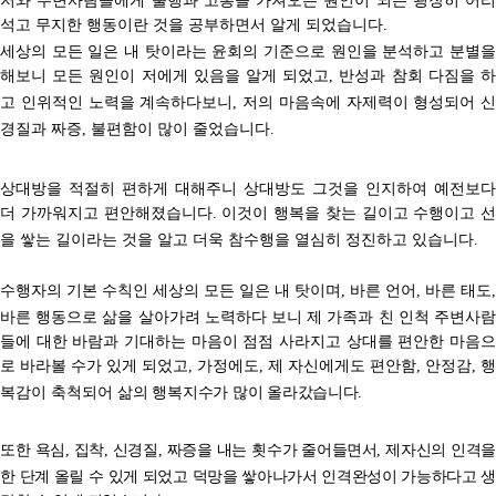
석고 무지한 행동이란 것을 공부하면서 알게 되었습니다
.
세상의 모든 일은 내 탓이라는 윤회의 기준으로 원인을 분석하고 분별을
해보니 모든 원인이 저에게 있음을 알게 되었고
반성과 참회 다짐을 
,
고 인위적인 노력을 계속하다보니
저의 마음속에 자제력이 형성되어 신
,
경질과 짜증
불편함이 많이 줄었습니다
,
.
상대방을 적절히 편하게 대해주니 상대방도 그것을 인지하여 예전보다
더 가까워지고 편안해졌습니다
이것이 행복을 찾는 길이고
수행이고 선
.
을 쌓는 길이라는 것을 알고 더욱 참수행을 열심히 정진하고 있습니다
.
수행자의 기본 수칙인 세상의 모든 일은 내 탓이며
바른 언어
바른 태도
,
,
,
바른 행동으로 삶을 살아가려 노력하다 보니
제 가족과 친 인척 주변사
들에 대한 바람과 기대하는 마음이 점점 사라지고 상대를 편안한 마음으
로 바라볼 수가 있게 되었고
가정에도
제 자신에게도 편안함
안정감
행
,
,
,
,
복감이 축척되어 삶
의 행복지수가 많이 올라갔습니다
.
또한 욕심
집착
신경질
짜증
을 내는 횟수가 줄어들면서
제자신의 인격을
,
,
,
,
한 단계 올릴 수 있게 되었고 덕망을 쌓아나가서
인격완성이 가능하다고 생