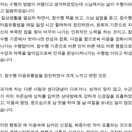
저는 수행의 방법이 어렵다고 생각하였었는데 스님께서는 삶이 수행이라
고 말씀하셨습니다
.
일상생활을 열심히 하면서
참수행 책을 보고
스님 설법을 듣고
참수
,
,
,
마음유통법을 매일 일정 시간 할애하여 정진하면서
윤회의 기준으로 자
,
신의 부족한 점을 찾아 바꾸어 나가는 인위적인 노력을 하는 것이고
,
수행 기준에서 벗어나면 반성과 참회
다짐을 함으로써 마음을 정화시켜
,
나가는 수행법이며
참수행 기준으로 바른 언어 바른 태도 바른 행동으
.
수양과 덕목을 쌓아감으로써 인격을 완성시켜나가는 수행법 이라고 하셨
습니다
.
참수행 마음유통법을 정진하면서 크게 느끼고 변한 것은
1.
..
과거에 저는 다른 사람과 생각관념이 다르거나
성격이 맞지 않고
누
,
,
가 저의 자존심에 상처를 입히면 상대방에게 강하게
신경질을 표출하였
고
미움과 원망
증오심으로 남 탓을 하며 몇 날 며칠을 보내는 일이 많았
,
,
습니다
.
이런 행동은 제 마음속에 심어진
신경질
짜증
이란 악이 표출되는 것으
,
저와 주변사람들에게 불행과 고통을 가져오는 원인이 되는
굉장히 어리