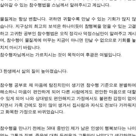
살아갈 수 있는 참수행법을 스님께서 알려주시고 계십니다
.
물질계는 항상 변합니다
귀하면 귀할수록 만날 수 있는 기회가 많지 
.
습니다
지구상의 최고의 보석은
하나이듯이
참행복을 얻을 수 있는 고결
.
하고 고귀한 공부인 참수행법은 오직 정각사 덕정스님만이 알려주고 계시
며
참수행이 물질계에 머무는 지금이 아니면 만날 수 없으므로 기회를 
,
치지 마시기 바랍니
다
.
참수행자님께서는 가르치시는 것이 목적이며 후광은 여벌입니다
.
한생에서 삶의 질이 높아졌습니다
3
.
참수행 공부로 제 마음에 탐진치만이 생기면 참수행 기준으로 분별하여
해소하니 마음이 편안하게 되어 다른 사람에게도
편안한 마음으로 대할
수 있게 되어 나와 상대방도 편안해지고 가정에서도 불편한 감정이 없어
지면서 가족 간에도 정이 많이 생겨서 집사람과 자식도 전보다 가까워지
고 화목한 가정으로 바뀌었습니다
.
참수행을 만나기 전에는
대 중반인 제가 남은 인생이 행복보다는 나이
50
먹는 고통과 질병
죽음에 대한 두려움과 고통만이
남았다고 생각하였는
,