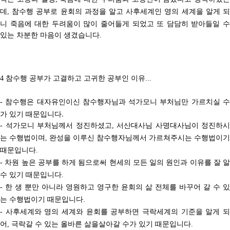
데
참수행 공부로 윤회의 과정을 알고 사후세계인 영의 세계을 알게 
,
니 죽음에 대한 두려움이 많이 줄어들게 되었고 또 담담히 받아들일 수
있는 차분한 마음이 생겼습니다
.
참수행 공부가 고결하고 고귀한 공부인 이유
4
...
참수행은 대자유인이신 참수행자님과 석가모니 부처님만 가르치실 
-
가 있기 때문입니다.
석가모니 부처님께서 정진하셨고
서산대사님 사명대사님이 정진하시
-
,
는 수행법이며
완성을 이루신 참수행자님께서 가르쳐주시는 수행법이기
,
때문입니다
.
차원 높은 공부를 하게 됨으로써 현세의 모든 일의 원인과 이유를 잘 알
-
수 있기 때문입니다
.
한 생 뿐만 아니라 영원하고 영구한 윤회의 삶 전체를 바꾸어 갈 수 있
-
는 수행법이기 때문입니다
.
사후세계와 영의 세계와 윤회를 공부하면 극락세계의 기준을 알게 
-
어
극락갈 수 있는 올바른 삶을
살아갈 수가 있기 때문입니다
,
.