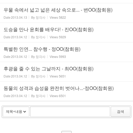
우물 속에서 넓고 넓은 세상 속으로... - 변OO(참회원)
Date
2013.04.13
By
정각사
Views
5822
도승을 만나 윤회를 배우다! - 진OO(참회원)
Date
2013.04.12
By
정각사
Views
5929
특별한 인연... 참수행 - 정OO(참회원)
Date
2013.04.12
By
정각사
Views
5993
후광을 줄 수 있는 그날까지 - 최OO(참회원)
Date
2013.04.12
By
정각사
Views
5651
동물의 성격과 습성을 완전히 벗어나...-정OO(참회원)
Date
2013.04.12
By
정각사
Views
6501
검색