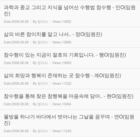
과학과 종교 그리고 지식을 넘어선 수행법 참수행 - 인O(임원
진)
Date
2008.08.08
By
정각사
Views
10852
삶의 바른 참이치를 알고 나서.. - 정O(임원진)
Date
2008.08.08
By
정각사
Views
10966
참수행이 있는 지금이 절호의 기회입니다. - 행O(임원진)
Date
2008.08.08
By
정각사
Views
10693
삶의 희망과 행복이 존재하는 곳 참수행 - 계O(임원진)
Date
2008.08.08
By
정각사
Views
11022
참수행을 통해 찾은 참행복을 마음속에 담아.. - 현O(임원진)
Date
2008.08.08
By
정각사
Views
10264
물방울 하나가 바다에서 벗어나는 그날을 꿈꾸며 - 연O(임원
진)
Date
2008.08.08
By
정각사
Views
11245