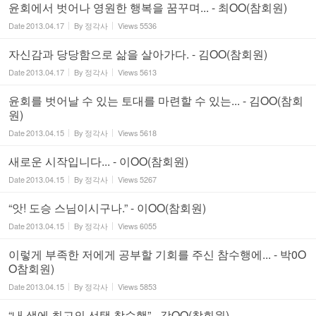
윤회에서 벗어나 영원한 행복을 꿈꾸며... - 최OO(참회원)
Date
2013.04.17
By
정각사
Views
5536
자신감과 당당함으로 삶을 살아가다. - 김OO(참회원)
Date
2013.04.17
By
정각사
Views
5613
윤회를 벗어날 수 있는 토대를 마련할 수 있는... - 김OO(참회
원)
Date
2013.04.15
By
정각사
Views
5618
새로운 시작입니다... - 이OO(참회원)
Date
2013.04.15
By
정각사
Views
5267
“앗! 도승 스님이시구나.” - 이OO(참회원)
Date
2013.04.15
By
정각사
Views
6055
이렇게 부족한 저에게 공부할 기회를 주신 참수행에... - 박0O
O참회원)
Date
2013.04.15
By
정각사
Views
5853
“내 생에 최고의 선택 참수행” - 강OO(참회원)