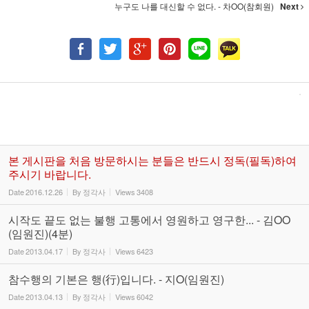
누구도 나를 대신할 수 없다. - 차OO(참회원)
Next
본 게시판을 처음 방문하시는 분들은 반드시 정독(필독)하여
주시기 바랍니다.
Date
2016.12.26
By
정각사
Views
3408
시작도 끝도 없는 불행 고통에서 영원하고 영구한... - 김OO
(임원진)(4분)
Date
2013.04.17
By
정각사
Views
6423
참수행의 기본은 행(行)입니다. - 지O(임원진)
Date
2013.04.13
By
정각사
Views
6042