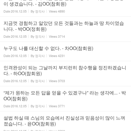
이 생겼습니다. - 김OO(참회원)
Date
2016.12.05
By
정각사
Views
4890
지금껏 경험하고 알았던 모든 것들과는 하늘과 땅 차이였습
니다. - 박OO(정회원)
Date
2016.12.05
By
정각사
Views
3714
누구도 나를 대신할 수 없다. - 차OO(참회원)
Date
2016.12.05
By
정각사
Views
4231
인격완성이 되는 그날까지 부지런히 참수행을 정진하겠습니
다. - 하OO(참회원)
Date
2016.12.05
By
정각사
Views
3703
“제가 원하는 모든 답을 얻을 수 있겠구나” 라는 생각에... - 박
OO(참회원)
Date
2016.12.05
By
정각사
Views
3771
설법 하실 때 스님의 모습에서 진실성과 믿음성이 많이 느껴
졌습니다. - 윤OO(참회원)