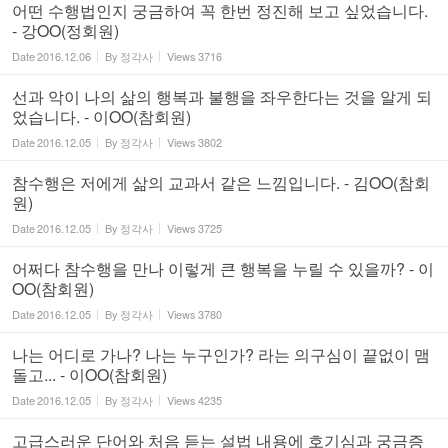
어떤 수행법인지 궁금하여 꼭 한번 정진해 보고 싶었습니다.
- 강OO(정회원)
Date
2016.12.06
By
정각사
Views
3716
선과 악이 나의 삶의 행복과 불행을 좌우한다는 것을 알게 되
었습니다. - 이OO(참회원)
Date
2016.12.05
By
정각사
Views
3802
참수행은 저에게 삶의 교과서 같은 느낌입니다. - 김OO(참회
원)
Date
2016.12.05
By
정각사
Views
3725
어쩌다 참수행을 만나 이렇게 큰 행복을 누릴 수 있을까? - 이
OO(참회원)
Date
2016.12.05
By
정각사
Views
3780
나는 어디로 가나? 나는 누구인가? 라는 의구심이 끝없이 맴
돌고... - 이OO(참회원)
Date
2016.12.05
By
정각사
Views
4235
고급스러운 단어와 처음 듣는 설법 내용에 호기심과 궁금증