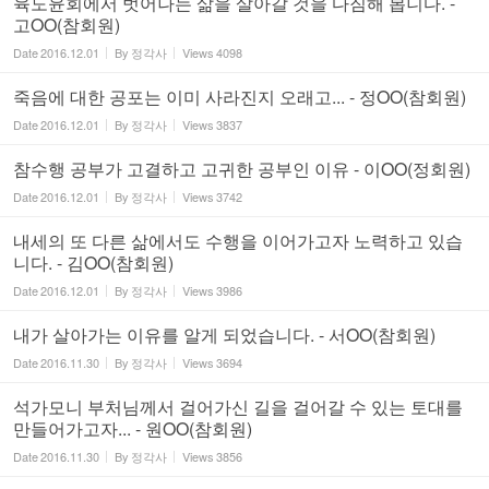
육도윤회에서 벗어나는 삶을 살아갈 것을 다짐해 봅니다. -
고OO(참회원)
Date
2016.12.01
By
정각사
Views
4098
죽음에 대한 공포는 이미 사라진지 오래고... - 정OO(참회원)
Date
2016.12.01
By
정각사
Views
3837
참수행 공부가 고결하고 고귀한 공부인 이유 - 이OO(정회원)
Date
2016.12.01
By
정각사
Views
3742
내세의 또 다른 삶에서도 수행을 이어가고자 노력하고 있습
니다. - 김OO(참회원)
Date
2016.12.01
By
정각사
Views
3986
내가 살아가는 이유를 알게 되었습니다. - 서OO(참회원)
Date
2016.11.30
By
정각사
Views
3694
석가모니 부처님께서 걸어가신 길을 걸어갈 수 있는 토대를
만들어가고자... - 원OO(참회원)
Date
2016.11.30
By
정각사
Views
3856