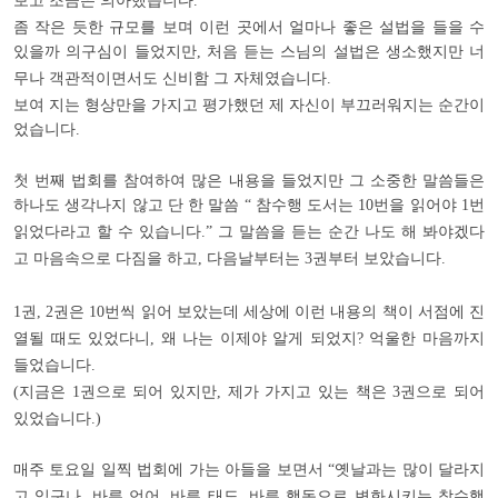
.
좀 작은 듯한 규모를 보며 이런 곳에서 얼마나 좋은 설법을 들을 수
있을까 의구심이 들었지만
처음 듣는 스님의 설법은 생소했지만 너
,
무나 객관적이면서도 신비함 그 자체였습니다
.
보여 지는 형상만을 가지고 평가했던 제 자신이 부끄러워지는 순간이
었습니다
.
첫 번째 법회를 참여하여 많은 내용을 들었지만 그 소중한 말씀들은
하나도 생각나지 않고 단 한 말씀
참수행 도서는
번을 읽어야
번
“
10
1
읽었다라고 할 수 있습니다
그 말씀을 듣는 순간 나도 해 봐야겠다
.”
고 마음속으로 다짐을 하고
다음날부터는
권부터 보았습니다
,
3
.
권
권은
번씩 읽어 보았는데 세상에 이런 내용의 책이 서점에 진
1
, 2
10
열될 때도 있었다니
왜 나는 이제야 알게 되었지
억울한 마음까지
,
?
들었습니다
.
지금은
권으로 되어 있지만
제가 가지고 있는 책은
권으로 되어
(
1
,
3
있었습니다
.)
매주 토요일 일찍 법회에 가는 아들을 보면서
옛날과는 많이 달라지
“
고 있구나
바른 언어
바른 태도
바른 행동으로 변화시키는 참수행
.
,
,