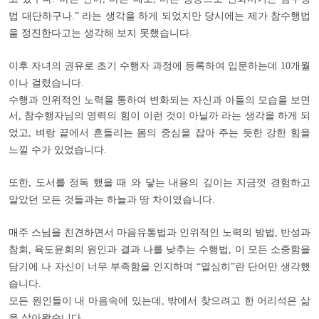
법 대단하구나
라는 생각을 하게 되었지만 당시에는 제가 참수행법
.”
을 정진한다고는 생각해 보지 못했습니다
.
이후 자녀의 권유로 초기 수행자 과정에 등록하여 입문하는데
개월
10
이나 걸렸습니다
.
수행과 인위적인 노력을 통하여 변화되는 자신과 아들의 모습을 보면
서
참수행자님의 영력의 힘이 이런 것이 아닐까 라는 생각을 하게 되
,
었고
벼랑 끝에서 흔들리는 몸의 중심을 잡아 주는 듯한 강한 힘을
,
느낄 수가 있었습니다
.
또한
도서를 정독 했을 때 와 닿는 내용의 깊이는 지금껏 경험하고
,
알았던 모든 것들과는 하늘과 땅 차이였습니다
.
매주 스님을 친견하면서 마음유통법과 인위적인 노력의 방법
반성과
,
참회
육도윤회의 원인과 결과 나를 낮추는 수행법
이 모든 소중함을
,
,
담기에 나 자신이 너무 부족함을 인지하며
열심히
란 단어만 생각했
“
”
습니다
.
모든 원인들이 내 마음속에 있는데
밖에서 찾으려고 한 어리석은 삶
,
을 살아왔습니다
.