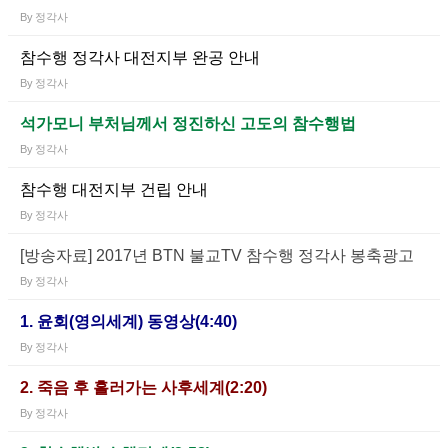
By
정각사
참수행 정각사 대전지부 완공 안내
By
정각사
석가모니 부처님께서 정진하신 고도의 참수행법
By
정각사
참수행 대전지부 건립 안내
By
정각사
[방송자료] 2017년 BTN 불교TV 참수행 정각사 봉축광고
By
정각사
1. 윤회(영의세계) 동영상(4:40)
By
정각사
2. 죽음 후 흘러가는 사후세계(2:20)
By
정각사