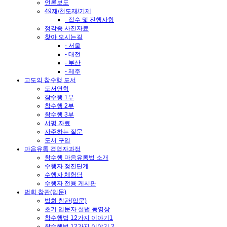
언론보도
49재/천도재/기제
- 접수 및 진행사항
정각종 사진자료
찾아 오시는길
- 서울
- 대전
- 부산
- 제주
고도의 참수행 도서
도서연혁
참수행 1부
참수행 2부
참수행 3부
서평 자료
자주하는 질문
도서 구입
마음유통 경영자과정
참수행 마음유통법 소개
수행자 정진단계
수행자 체험담
수행자 전용 게시판
법회 참관(입문)
법회 참관(입문)
초기 입문자 설법 동영상
참수행법 12가지 이야기1
참수행법 12가지 이야기 2