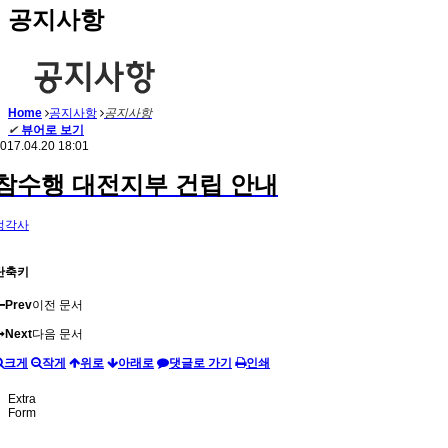
공지사항
Home
공지사항
공지사항
✔
뷰어로 보기
017.04.20 18:01
참수행 대전지부 건립 안내
정각사
단축키
Prev
이전 문서
Next
다음 문서
크게
작게
위로
아래로
댓글로 가기
인쇄
Extra
Form