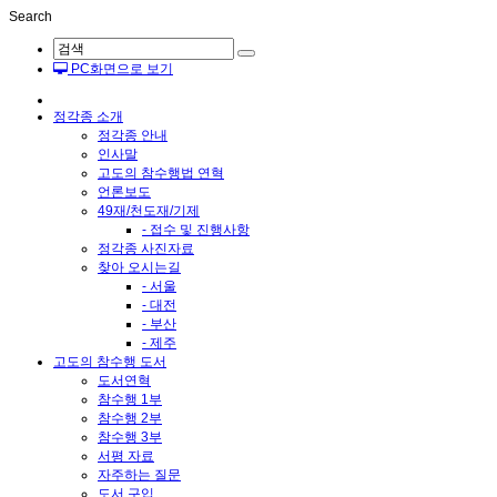
Search
PC화면으로 보기
정각종 소개
정각종 안내
인사말
고도의 참수행법 연혁
언론보도
49재/천도재/기제
- 접수 및 진행사항
정각종 사진자료
찾아 오시는길
- 서울
- 대전
- 부산
- 제주
고도의 참수행 도서
도서연혁
참수행 1부
참수행 2부
참수행 3부
서평 자료
자주하는 질문
도서 구입