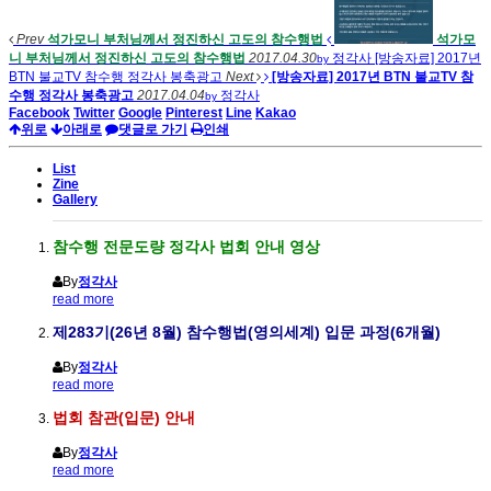
Prev
석가모니 부처님께서 정진하신 고도의 참수행법
석가모
니 부처님께서 정진하신 고도의 참수행법
2017.04.30
정각사
[방송자료] 2017년
by
BTN 불교TV 참수행 정각사 봉축광고
Next
[방송자료] 2017년 BTN 불교TV 참
수행 정각사 봉축광고
2017.04.04
정각사
by
Facebook
Twitter
Google
Pinterest
Line
Kakao
위로
아래로
댓글로 가기
인쇄
List
Zine
Gallery
참수행 전문도량 정각사 법회 안내 영상
By
정각사
read more
제283기(26년 8월) 참수행법(영의세계) 입문 과정(6개월)
By
정각사
read more
법회 참관(입문) 안내
By
정각사
read more