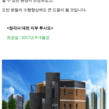
날 수 있는 환경이 조성되었고
,
도반 분들의 수행향상에도 큰 도움이 될 것입니다
.
<
정각사 대전 지부 투시도
>
완공일
: 2017
년
8~9
월경