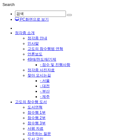
Search
Sketchbook5, 스케치북5
PC화면으로 보기
정각종 소개
정각종 안내
인사말
고도의 참수행법 연혁
언론보도
Sketchbook5, 스케치북5
49재/천도재/기제
- 접수 및 진행사항
정각종 사진자료
찾아 오시는길
- 서울
- 대전
- 부산
- 제주
고도의 참수행 도서
도서연혁
참수행 1부
참수행 2부
참수행 3부
서평 자료
자주하는 질문
도서 구입