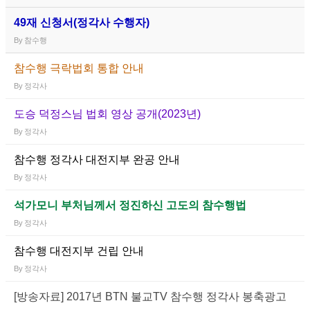
49재 신청서(정각사 수행자)
By
참수행
참수행 극락법회 통합 안내
By
정각사
도승 덕정스님 법회 영상 공개(2023년)
By
정각사
참수행 정각사 대전지부 완공 안내
By
정각사
석가모니 부처님께서 정진하신 고도의 참수행법
By
정각사
참수행 대전지부 건립 안내
By
정각사
[방송자료] 2017년 BTN 불교TV 참수행 정각사 봉축광고