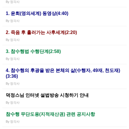
By
정각사
1. 윤회(영의세계) 동영상(4:40)
By
정각사
2. 죽음 후 흘러가는 사후세계(2:20)
By
정각사
3. 참수행법 수행단계(2:58)
By
정각사
4. 참수행의 후광을 받은 본체의 삶(수행자, 49재, 천도재)
(3:36)
By
정각사
덕정스님 인터넷 설법방송 시청하기 안내
By
정각사
참수행 무단도용(지적재산권) 관련 공지사항
By
정각사