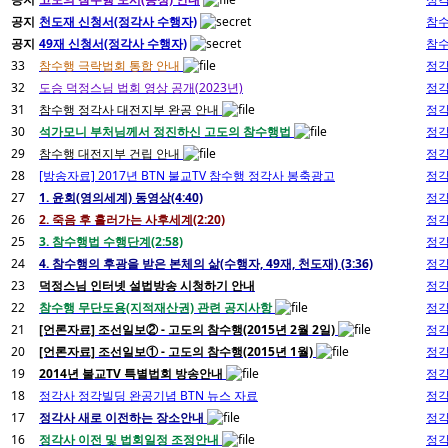
공지
천도재 신청서(정각사 수행자)
참
공지
49재 신청서(정각사 수행자)
참
33
참수행 극락법회 통합 안내
정
32
도승 덕정스님 법회 영상 공개(2023년)
정
31
참수행 정각사 대전지부 완공 안내
정
30
석가모니 부처님께서 정진하신 고도의 참수행법
정
29
참수행 대전지부 건립 안내
정
28
[방송자료] 2017년 BTN 불교TV 참수행 정각사 봉축광고
정
27
1. 윤회(영의세계) 동영상(4:40)
정
26
2. 죽음 후 흘러가는 사후세계(2:20)
정
25
3. 참수행법 수행단계(2:58)
정
24
4. 참수행의 후광을 받은 본체의 삶(수행자, 49재, 천도재) (3:36)
정
23
덕정스님 인터넷 설법방송 시청하기 안내
정
22
참수행 무단도용(지적재산권) 관련 공지사항
정
21
[언론자료] 조선일보② - 고도의 참수행(2015년 2월 2일)
정
20
[언론자료] 조선일보① - 고도의 참수행(2015년 1월)
정
19
2014년 불교TV 특별법회 방송안내
정
18
정각사 정각빌딩 완공기념 BTN 뉴스 자료
정
17
정각사 새로 이전하는 장소안내
정
16
정각사 이전 및 법회일정 조정안내
정