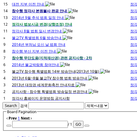
15
대전 지부 이전 안내
정
14
참수행 정각사 본원불사 완공 안내
정
13
2014년 9월 추석 법회 일정 안내
정
12
정각사 법보시금 변경(상향조정) 안내
정
11
정각사 8월 법회 일시 변경안내
정
»
불교TV 특별법회 6월 방송안내
정
9
2014년 부처님 오신 날 법회 안내
정
8
참수행 부산 지부 이전 안내
정
7
참수행 무단도용(지적재산권) 관련 공지사항 - 2차
정
6
2014년 불교박람회 참여안내
정
5
불교TV 참수행 특별법회 14부 방송안내(2013년 10월)
정
4
2013년 6월~8월 불교TV 참수행 법회 방송안내
정
3
2013년 대장경 세계문화축전 안내자료
정
2
공지사항 - 참수행 특별법회 방송일정 변경안내
정
1
정각사 홈페이지 운영방침 공지사항
정
Search
검색
Board Pagination
Prev
1
Next
/ 1
GO