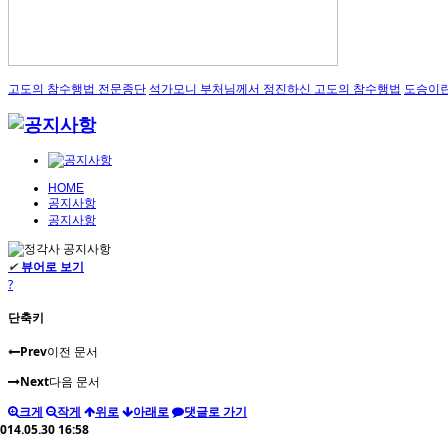
고도의 참수행법 전문종단
석가모니 부처님께서 정진하신 고도의 참수행법
도승이란
HOME
공지사항
공지사항
✔
뷰어로 보기
?
단축키
Prev
이전 문서
Next
다음 문서
크게
작게
위로
아래로
댓글로 가기
014.05.30 16:58