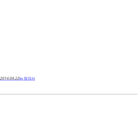
2014.04.22
정각사
by