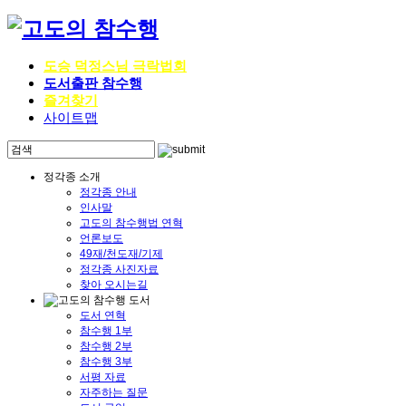
도승 덕정스님 극락법회
도서출판 참수행
즐겨찾기
사이트맵
정각종 소개
정각종 안내
인사말
고도의 참수행법 연혁
언론보도
49재/천도재/기제
정각종 사진자료
찾아 오시는길
도서 연혁
참수행 1부
참수행 2부
참수행 3부
서평 자료
자주하는 질문