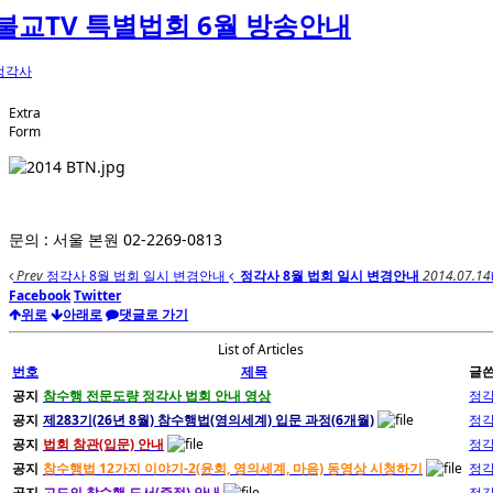
불교TV 특별법회 6월 방송안내
정각사
Extra
Form
문의 : 서울 본원 02-2269-0813
Prev
정각사 8월 법회 일시 변경안내
정각사 8월 법회 일시 변경안내
2014.07.14
Facebook
Twitter
위로
아래로
댓글로 가기
List of Articles
번호
제목
글
공지
참수행 전문도량 정각사 법회 안내 영상
정
공지
제283기(26년 8월) 참수행법(영의세계) 입문 과정(6개월)
정
공지
법회 참관(입문) 안내
정
공지
참수행법 12가지 이야기-2(윤회, 영의세계, 마음) 동영상 시청하기
정
공지
고도의 참수행 도서(증정) 안내
정