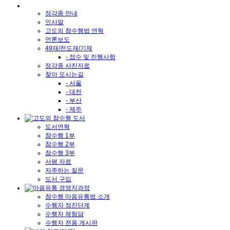
정각종 안내
인사말
고도의 참수행법 연혁
언론보도
49재/천도재/기제
- 접수 및 진행사항
정각종 사진자료
찾아 오시는길
- 서울
- 대전
- 부산
- 제주
도서연혁
참수행 1부
참수행 2부
참수행 3부
서평 자료
자주하는 질문
도서 구입
참수행 마음유통법 소개
수행자 정진단계
수행자 체험담
수행자 전용 게시판