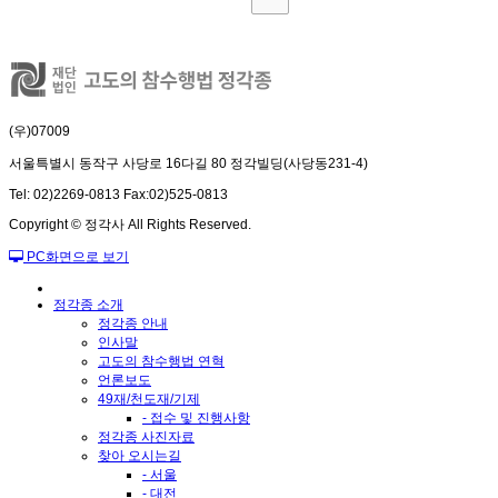
(우)07009
서울특별시 동작구 사당로 16다길 80 정각빌딩(사당동231-4)
Tel: 02)2269-0813 Fax:02)525-0813
Copyright © 정각사 All Rights Reserved.
PC화면으로 보기
정각종 소개
정각종 안내
인사말
고도의 참수행법 연혁
언론보도
49재/천도재/기제
- 접수 및 진행사항
정각종 사진자료
찾아 오시는길
- 서울
- 대전