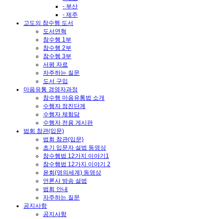
- 부산
- 제주
고도의 참수행 도서
도서연혁
참수행 1부
참수행 2부
참수행 3부
서평 자료
자주하는 질문
도서 구입
마음유통 경영자과정
참수행 마음유통법 소개
수행자 정진단계
수행자 체험담
수행자 전용 게시판
법회 참관(입문)
법회 참관(입문)
초기 입문자 설법 동영상
참수행법 12가지 이야기1
참수행법 12가지 이야기 2
윤회(영의세계) 동영상
언론사 방송 설법
법회 안내
자주하는 질문
공지사항
공지사항