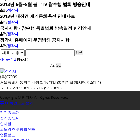
2013년 6월~8월 불교TV 참수행 법회 방송안내
By
정각사
2013년 대장경 세계문화축전 안내자료
By
정각사
공지사항 - 참수행 특별법회 방송일정 변경안내
By
정각사
정각사 홈페이지 운영방침 공지사항
By
정각사
검색
Prev
1
2
Next
/ 2
GO
(우)07009
서울특별시 동작구 사당로 16다길 80 정각빌딩(사당동231-4)
Tel: 02)2269-0813 Fax:02)525-0813
Copyright © 정각사 All Rights Reserved.
PC화면으로 보기
정각종 소개
정각종 안내
인사말
고도의 참수행법 연혁
언론보도