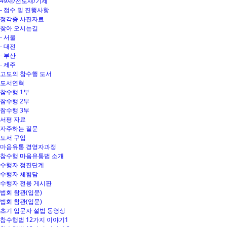
49재/천도재/기제
- 접수 및 진행사항
정각종 사진자료
찾아 오시는길
- 서울
- 대전
- 부산
- 제주
고도의 참수행 도서
도서연혁
참수행 1부
참수행 2부
참수행 3부
서평 자료
자주하는 질문
도서 구입
마음유통 경영자과정
참수행 마음유통법 소개
수행자 정진단계
수행자 체험담
수행자 전용 게시판
법회 참관(입문)
법회 참관(입문)
초기 입문자 설법 동영상
참수행법 12가지 이야기1