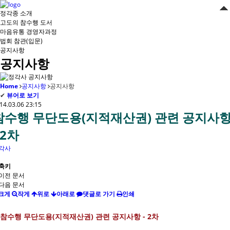
정각종 소개
고도의 참수행 도서
마음유통 경영자과정
법회 참관(입문)
공지사항
공지사항
Home
공지사항
공지사항
✔
뷰어로 보기
14.03.06 23:15
참수행 무단도용(지적재산권) 관련 공지사
 2차
각사
축키
이전 문서
다음 문서
크게
작게
위로
아래로
댓글로 가기
인쇄
참수행 무단도용(지적재산권) 관련 공지사항 - 2차