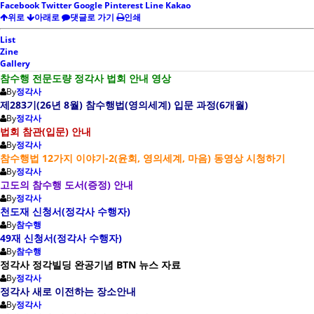
Facebook
Twitter
Google
Pinterest
Line
Kakao
위로
아래로
댓글로 가기
인쇄
List
Zine
Gallery
참수행 전문도량 정각사 법회 안내 영상
By
정각사
제283기(26년 8월) 참수행법(영의세계) 입문 과정(6개월)
By
정각사
법회 참관(입문) 안내
By
정각사
참수행법 12가지 이야기-2(윤회, 영의세계, 마음) 동영상 시청하기
By
정각사
고도의 참수행 도서(증정) 안내
By
정각사
천도재 신청서(정각사 수행자)
By
참수행
49재 신청서(정각사 수행자)
By
참수행
정각사 정각빌딩 완공기념 BTN 뉴스 자료
By
정각사
정각사 새로 이전하는 장소안내
By
정각사