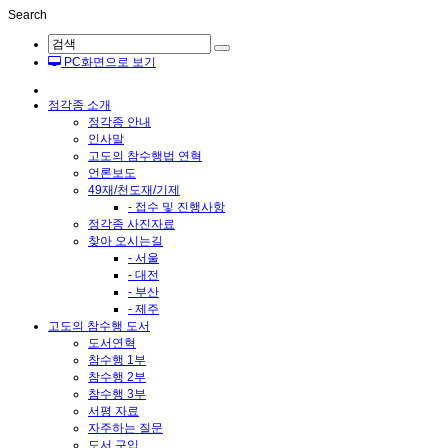
Search
PC화면으로 보기
정각종 소개
정각종 안내
인사말
고도의 참수행법 연혁
언론보도
49재/천도재/기제
- 접수 및 진행사항
정각종 사진자료
찾아 오시는길
- 서울
- 대전
- 부산
- 제주
고도의 참수행 도서
도서연혁
참수행 1부
참수행 2부
참수행 3부
서평 자료
자주하는 질문
도서 구입