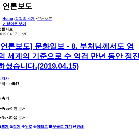
언론보도
Home
정각종 소개
언론보도
✔
뷰어로 보기
언론자료
019.04.17 11:20
[언론보도] 문화일보 - 8. 부처님께서도 영
의 세계의 기준으로 수 억겁 만년 동안 정
하셨습니다.(2019.04.15)
정각사
조회 수
4547
단축키
Prev
이전 문서
Next
다음 문서
크게
작게
위로
아래로
댓글로 가기
인쇄