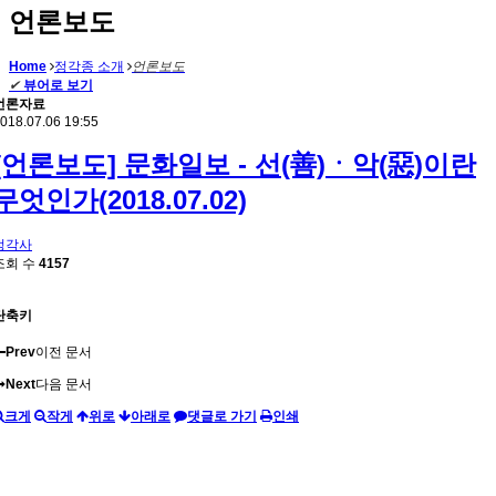
언론보도
Home
정각종 소개
언론보도
✔
뷰어로 보기
언론자료
018.07.06 19:55
[언론보도] 문화일보 - 선(善)ㆍ악(惡)이란
무엇인가(2018.07.02)
정각사
조회 수
4157
단축키
Prev
이전 문서
Next
다음 문서
크게
작게
위로
아래로
댓글로 가기
인쇄