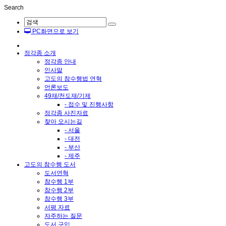
Search
PC화면으로 보기
정각종 소개
정각종 안내
인사말
고도의 참수행법 연혁
언론보도
49재/천도재/기제
- 접수 및 진행사항
정각종 사진자료
찾아 오시는길
- 서울
- 대전
- 부산
- 제주
고도의 참수행 도서
도서연혁
참수행 1부
참수행 2부
참수행 3부
서평 자료
자주하는 질문
도서 구입