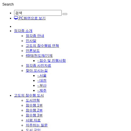
Search
PC화면으로 보기
정각종 소개
정각종 안내
인사말
고도의 참수행법 연혁
언론보도
49재/천도재/기제
- 접수 및 진행사항
정각종 사진자료
찾아 오시는길
- 서울
- 대전
- 부산
- 제주
고도의 참수행 도서
도서연혁
참수행 1부
참수행 2부
참수행 3부
서평 자료
자주하는 질문
도서 구입