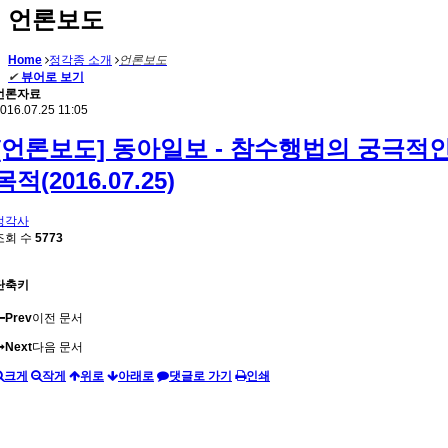
언론보도
Home
정각종 소개
언론보도
✔
뷰어로 보기
언론자료
016.07.25 11:05
[언론보도] 동아일보 - 참수행법의 궁극적
목적(2016.07.25)
정각사
조회 수
5773
단축키
Prev
이전 문서
Next
다음 문서
크게
작게
위로
아래로
댓글로 가기
인쇄