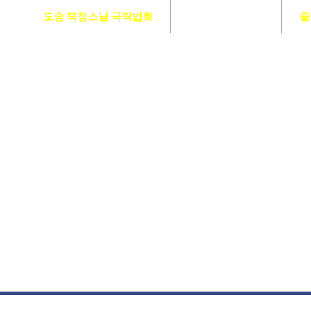
도승 덕정스님 극락법회
도서출판 참수행
즐