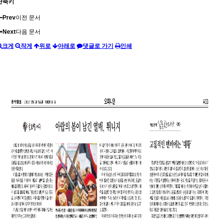
단축키
Prev
이전 문서
Next
다음 문서
크게
작게
위로
아래로
댓글로 가기
인쇄