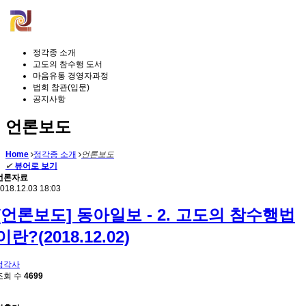
정각종 소개
고도의 참수행 도서
마음유통 경영자과정
법회 참관(입문)
공지사항
언론보도
Home
정각종 소개
언론보도
✔
뷰어로 보기
언론자료
018.12.03 18:03
[언론보도] 동아일보 - 2. 고도의 참수행법
이란?(2018.12.02)
정각사
조회 수
4699