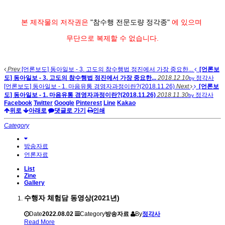
본 제작물의 저작권은
"참수행 전문도량 정각종"
에 있으며
무단으로 복제할 수 없습니다.
Prev
[언론보도] 동아일보 - 3. 고도의 참수행법 정진에서 가장 중요한...
[언론보
도] 동아일보 - 3. 고도의 참수행법 정진에서 가장 중요한...
2018.12.10
정각사
by
[언론보도] 동아일보 - 1. 마음유통 경영자과정이란?(2018.11.26)
Next
[언론보
도] 동아일보 - 1. 마음유통 경영자과정이란?(2018.11.26)
2018.11.30
정각사
by
Facebook
Twitter
Google
Pinterest
Line
Kakao
위로
아래로
댓글로 가기
인쇄
Category
방송자료
언론자료
List
Zine
Gallery
수행자 체험담 동영상(2021년)
Date
2022.08.02
Category
방송자료
By
정각사
Read More