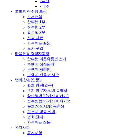
- 부산
- 제주
고도의 참수행 도서
도서연혁
참수행 1부
참수행 2부
참수행 3부
서평 자료
자주하는 질문
도서 구입
마음유통 경영자과정
참수행 마음유통법 소개
수행자 정진단계
수행자 체험담
수행자 전용 게시판
법회 참관(입문)
법회 참관(입문)
초기 입문자 설법 동영상
참수행법 12가지 이야기1
참수행법 12가지 이야기 2
윤회(영의세계) 동영상
언론사 방송 설법
법회 안내
자주하는 질문
공지사항
공지사항