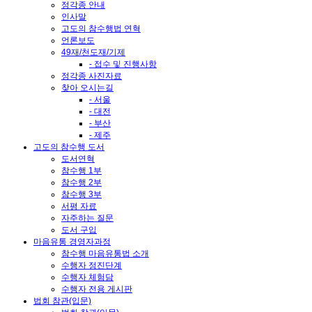
정각종 안내
인사말
고도의 참수행법 연혁
언론보도
49재/천도재/기제
- 접수 및 진행사항
정각종 사진자료
찾아 오시는길
- 서울
- 대전
- 부산
- 제주
고도의 참수행 도서
도서연혁
참수행 1부
참수행 2부
참수행 3부
서평 자료
자주하는 질문
도서 구입
마음유통 경영자과정
참수행 마음유통법 소개
수행자 정진단계
수행자 체험담
수행자 전용 게시판
법회 참관(입문)