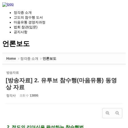
정각종 소개
고도의 참수행 도서
마음유통 경영자과정
법회 참관(입문)
공지사항
언론보도
Home
정각종 소개
언론보도
방송자료
[방송자료] 2. 유투브 참수행(마음유통) 동영
상 자료
정각사
조회 수
13895
2. 정도의 리더십을 완성하는 참수행법