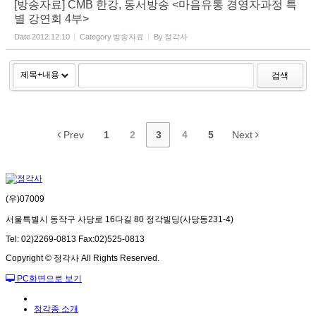
[방송자료] CMB 한강, 동서방송 <마음유통 경영자과정 특
별 강연회 4부>
Date
2012.12.10
Category
방송자료
By
정각사
검색
Prev
1
2
3
4
5
Next
(우)07009
서울특별시 동작구 사당로 16다길 80 정각빌딩(사당동231-4)
Tel: 02)2269-0813 Fax:02)525-0813
Copyright © 정각사 All Rights Reserved.
PC화면으로 보기
정각종 소개