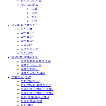
정각종 사진자료
찾아 오시는길
- 서울
- 대전
- 부산
- 제주
고도의 참수행 도서
도서연혁
참수행 1부
참수행 2부
참수행 3부
서평 자료
자주하는 질문
도서 구입
마음유통 경영자과정
참수행 마음유통법 소개
수행자 정진단계
수행자 체험담
수행자 전용 게시판
법회 참관(입문)
법회 참관(입문)
초기 입문자 설법 동영상
참수행법 12가지 이야기1
참수행법 12가지 이야기 2
윤회(영의세계) 동영상
언론사 방송 설법
법회 안내