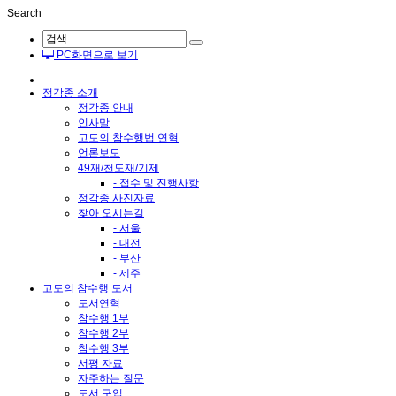
Search
PC화면으로 보기
정각종 소개
정각종 안내
인사말
고도의 참수행법 연혁
언론보도
49재/천도재/기제
- 접수 및 진행사항
정각종 사진자료
찾아 오시는길
- 서울
- 대전
- 부산
- 제주
고도의 참수행 도서
도서연혁
참수행 1부
참수행 2부
참수행 3부
서평 자료
자주하는 질문
도서 구입