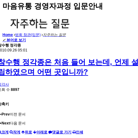
마음유통 경영자과정 입문안내
Home
법회 참관(입문)
자주하는 질문
✔
뷰어로 보기
참수행 정각종
010.09.26 05:01
참수행 정각종은 처음 들어 보는데, 언제 
립하였으며 어떤 곳입니까?
정각사
조회 수
8897
단축키
Prev
이전 문서
Next
다음 문서
크게
작게
위로
아래로
댓글로 가기
인쇄