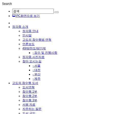
Search
Sketchbook5, 스케치북5
PC화면으로 보기
정각종 소개
정각종 안내
인사말
고도의 참수행법 연혁
언론보도
Sketchbook5, 스케치북5
49재/천도재/기제
- 접수 및 진행사항
정각종 사진자료
찾아 오시는길
- 서울
- 대전
- 부산
- 제주
고도의 참수행 도서
도서연혁
참수행 1부
참수행 2부
참수행 3부
서평 자료
자주하는 질문
도서 구입