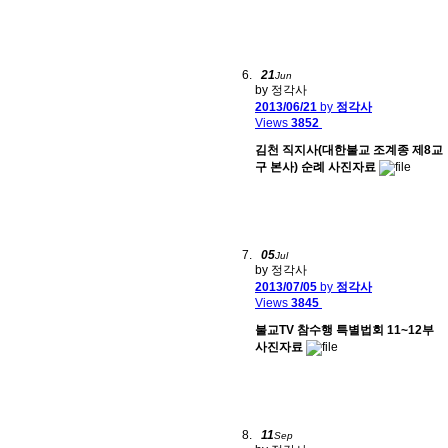
21
Jun
by 정각사
2013/06/21
by
정각사
Views
3852
김천 직지사(대한불교 조계종 제8교
구 본사) 순례 사진자료
05
Jul
by 정각사
2013/07/05
by
정각사
Views
3845
불교TV 참수행 특별법회 11~12부
사진자료
11
Sep