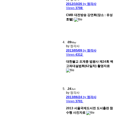
2012/10/26
by
정각사
Views
3708
CMB 대전방송 강연회(장소 : 유성
호텔)
09
May
by 정각사
2013/05/09
by
정각사
Views
4312
대한불교 조계종 법왕사 제24회 백
고좌대설법회(62일차) 촬영자료
24
Jun
by 정각사
2013/06/24
by
정각사
Views
3701
2013 서울국제도서전 도서출판 참
수행 사진자료