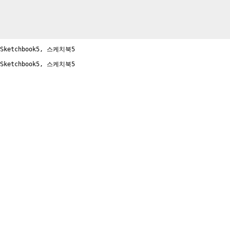
(우)137-829 서울특별시 서초구 방배중앙로27길 47 
Sketchbook5, 스케치북5
Tel: 02)2269-0813 Copyright (c) 정각사 All Rights R
Sketchbook5, 스케치북5