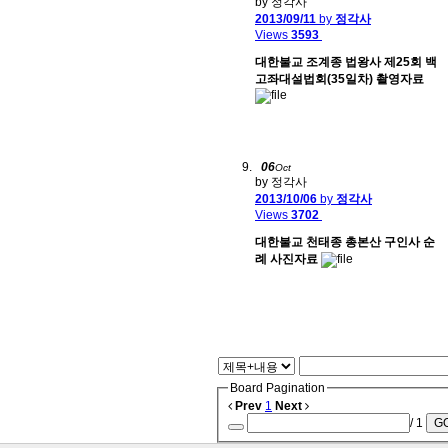
by 정각사
2013/09/11
by
정각사
Views
3593
대한불교 조계종 법왕사 제25회 백
고좌대설법회(35일차) 촬영자료
06
Oct
by 정각사
2013/10/06
by
정각사
Views
3702
대한불교 천태종 총본산 구인사 순
례 사진자료
Board Pagination
Prev
1
Next
/ 1
G