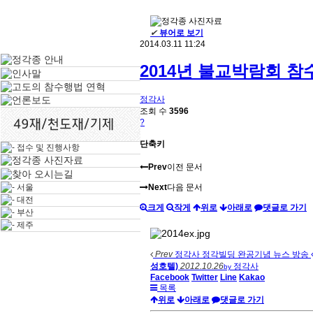
✔
뷰어로 보기
2014.03.11 11:24
2014년 불교박람회 
정각사
조회 수
3596
?
단축키
Prev
이전 문서
Next
다음 문서
크게
작게
위로
아래로
댓글로 가기
Prev
정각사 정각빌딩 완공기념 뉴스 방송
성호텔)
2012.10.26
정각사
by
Facebook
Twitter
Line
Kakao
목록
위로
아래로
댓글로 가기