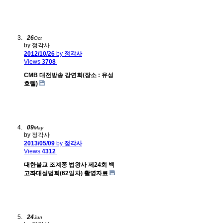
26
Oct
by 정각사
2012/10/26
by
정각사
Views
3708
CMB 대전방송 강연회(장소 : 유성
호텔)
09
May
by 정각사
2013/05/09
by
정각사
Views
4312
대한불교 조계종 법왕사 제24회 백
고좌대설법회(62일차) 촬영자료
24
Jun