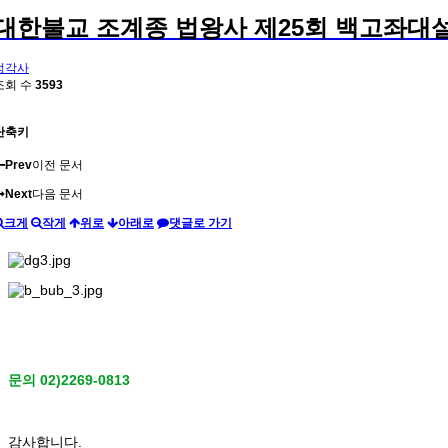
대한불교 조계종 법왕사 제25회 백고좌대설
정각사
조회 수
3593
단축키
Prev
이전 문서
Next
다음 문서
크게
작게
위로
아래로
댓글로 가기
문의 02)2269-0813
감사합니다.