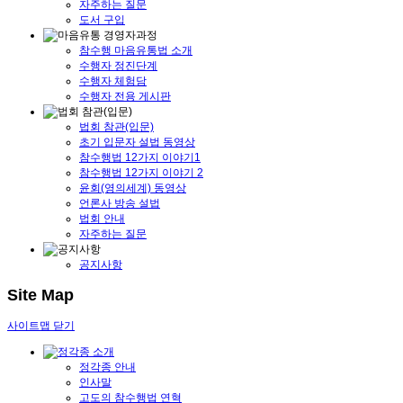
자주하는 질문
도서 구입
참수행 마음유통법 소개
수행자 정진단계
수행자 체험담
수행자 전용 게시판
법회 참관(입문)
초기 입문자 설법 동영상
참수행법 12가지 이야기1
참수행법 12가지 이야기 2
윤회(영의세계) 동영상
언론사 방송 설법
법회 안내
자주하는 질문
공지사항
Site Map
사이트맵 닫기
정각종 안내
인사말
고도의 참수행법 연혁