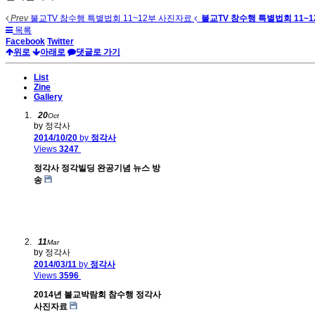
Prev
불교TV 참수행 특별법회 11~12부 사진자료
불교TV 참수행 특별법회 11~
목록
Facebook
Twitter
위로
아래로
댓글로 가기
List
Zine
Gallery
20
Oct
by 정각사
2014/10/20
by
정각사
Views
3247
정각사 정각빌딩 완공기념 뉴스 방
송
11
Mar
by 정각사
2014/03/11
by
정각사
Views
3596
2014년 불교박람회 참수행 정각사
사진자료