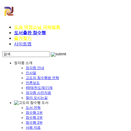
도승 덕정스님 극락법회
도서출판 참수행
즐겨찾기
사이트맵
정각종 소개
정각종 안내
인사말
고도의 참수행법 연혁
언론보도
49재/천도재/기제
정각종 사진자료
찾아 오시는길
도서 연혁
참수행 1부
참수행 2부
참수행 3부
서평 자료