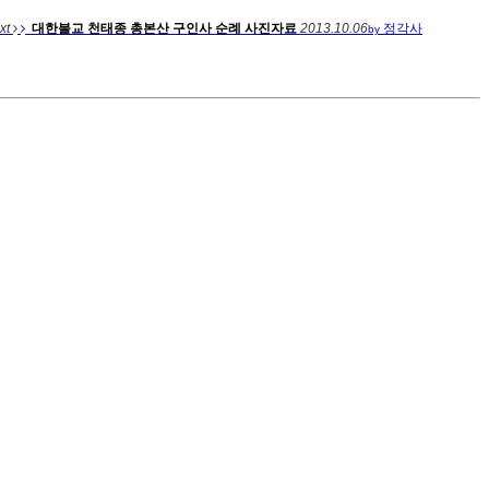
xt
대한불교 천태종 총본산 구인사 순례 사진자료
2013.10.06
정각사
by