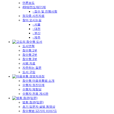
언론보도
49재/천도재/기제
- 접수 및 진행사항
정각종 사진자료
찾아 오시는길
- 서울
- 대전
- 부산
- 제주
도서연혁
참수행 1부
참수행 2부
참수행 3부
서평 자료
자주하는 질문
도서 구입
참수행 마음유통법 소개
수행자 정진단계
수행자 체험담
수행자 전용 게시판
법회 참관(입문)
초기 입문자 설법 동영상
참수행법 12가지 이야기1