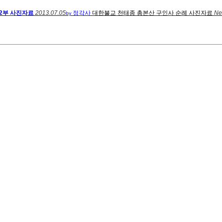
12부 사진자료
2013.07.05
정각사
대한불교 천태종 총본산 구인사 순례 사진자료
Ne
by