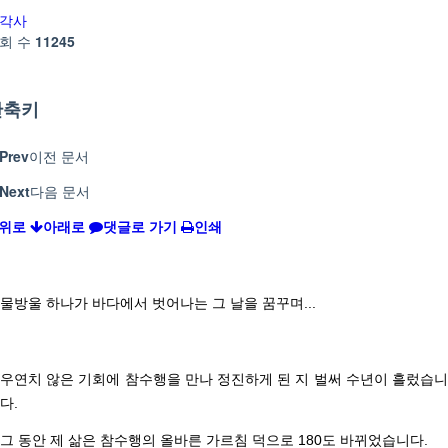
각사
회 수
11245
단축키
Prev
이전 문서
Next
다음 문서
위로
아래로
댓글로 가기
인쇄
물방울 하나가 바다에서 벗어나는 그 날을 꿈꾸며
...
우연치 않은 기회에 참수행을 만나 정진하게 된 지 벌써 수년이 흘렀습니
다
.
그 동안 제 삶은 참수행의 올바른 가르침 덕으로
180
도 바뀌었습니다
.