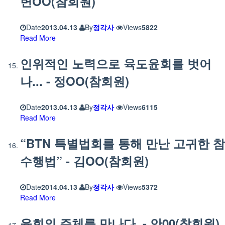
변OO(참회원)
Date
2013.04.13
By
정각사
Views
5822
Read More
인위적인 노력으로 육도윤회를 벗어
나... - 정OO(참회원)
Date
2013.04.13
By
정각사
Views
6115
Read More
“BTN 특별법회를 통해 만난 고귀한 참
수행법” - 김OO(참회원)
Date
2014.04.13
By
정각사
Views
5372
Read More
윤회의 주체를 만나다. - 안00(참회원)