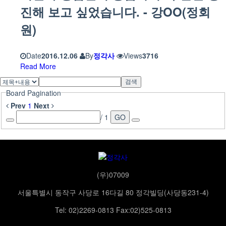
진해 보고 싶었습니다. - 강OO(정회
원)
Date
2016.12.06
By
정각사
Views
3716
Read More
검색
Board Pagination
Prev
1
Next
/ 1
GO
(우)07009
서울특별시 동작구 사당로 16다길 80 정각빌딩(사당동231-4)
Tel: 02)2269-0813 Fax:02)525-0813