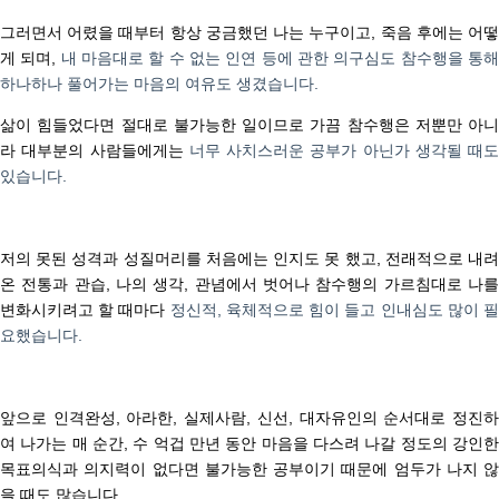
그러면서 어렸을 때부터 항상 궁금했던 나는 누구이고
,
죽음 후에는 어
게 되며
,
내 마음대로 할 수 없는 인연 등에 관한 의구심도 참수행을 통
하나하나 풀어가는 마음의 여유도 생겼습니다
.
삶이 힘들었다면 절대로 불가능한 일이므로 가끔 참수행은 저뿐만 아니
라 대부분의 사람들에게는
너무 사치스러운 공부가 아닌가 생각될 때도
있습니다
.
저의 못된 성격과 성질머리를 처음에는 인지도 못 했고
,
전래적으로 내
온 전통과 관습
,
나의 생각
,
관념에서 벗어나
참수행의 가르침대로 나
변화시키려고 할 때마다
정신적
,
육체적으로 힘이 들고 인내심도 많이 
요했습니다
.
앞으로 인격완성
,
아라한
,
실제사람
,
신선
,
대자유인의 순서대로 정진
여 나가는
매 순간
,
수 억겁 만년 동안
마음을 다스려 나갈 정도의 강인
목표의식과 의지력이 없다면 불가능한 공부이기 때문에
엄두가 나지 않
을 때도 많습니다
.