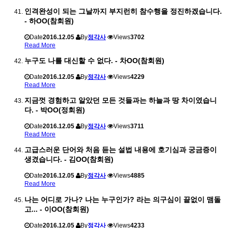
인격완성이 되는 그날까지 부지런히 참수행을 정진하겠습니다.
- 하OO(참회원)
Date
2016.12.05
By
정각사
Views
3702
Read More
누구도 나를 대신할 수 없다. - 차OO(참회원)
Date
2016.12.05
By
정각사
Views
4229
Read More
지금껏 경험하고 알았던 모든 것들과는 하늘과 땅 차이였습니
다. - 박OO(정회원)
Date
2016.12.05
By
정각사
Views
3711
Read More
고급스러운 단어와 처음 듣는 설법 내용에 호기심과 궁금증이
생겼습니다. - 김OO(참회원)
Date
2016.12.05
By
정각사
Views
4885
Read More
나는 어디로 가나? 나는 누구인가? 라는 의구심이 끝없이 맴돌
고... - 이OO(참회원)
Date
2016.12.05
By
정각사
Views
4233