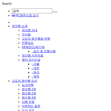
Search
PC화면으로 보기
정각종 소개
정각종 안내
인사말
고도의 참수행법 연혁
언론보도
49재/천도재/기제
- 접수 및 진행사항
정각종 사진자료
찾아 오시는길
- 서울
- 대전
- 부산
- 제주
고도의 참수행 도서
도서연혁
참수행 1부
참수행 2부
참수행 3부
서평 자료
자주하는 질문
도서 구입