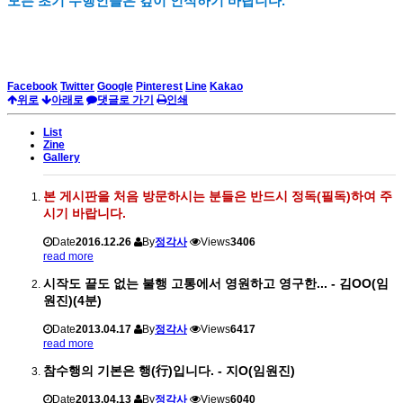
모든 초기 수행인들은 깊이 인식하기 바랍니다.
Facebook
Twitter
Google
Pinterest
Line
Kakao
위로
아래로
댓글로 가기
인쇄
List
Zine
Gallery
본 게시판을 처음 방문하시는 분들은 반드시 정독(필독)하여 주
시기 바랍니다.
Date
2016.12.26
By
정각사
Views
3406
read more
시작도 끝도 없는 불행 고통에서 영원하고 영구한... - 김OO(임
원진)(4분)
Date
2013.04.17
By
정각사
Views
6417
read more
참수행의 기본은 행(行)입니다. - 지O(임원진)
Date
2013.04.13
By
정각사
Views
6040