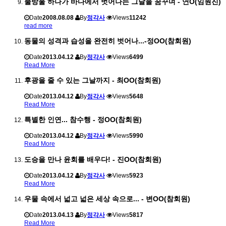
물방울 하나가 바다에서 벗어나는 그날을 꿈꾸며 - 연O(임원진)
Date
2008.08.08
By
정각사
Views
11242
read more
동물의 성격과 습성을 완전히 벗어나...-정OO(참회원)
Date
2013.04.12
By
정각사
Views
6499
Read More
후광을 줄 수 있는 그날까지 - 최OO(참회원)
Date
2013.04.12
By
정각사
Views
5648
Read More
특별한 인연... 참수행 - 정OO(참회원)
Date
2013.04.12
By
정각사
Views
5990
Read More
도승을 만나 윤회를 배우다! - 진OO(참회원)
Date
2013.04.12
By
정각사
Views
5923
Read More
우물 속에서 넓고 넓은 세상 속으로... - 변OO(참회원)
Date
2013.04.13
By
정각사
Views
5817
Read More