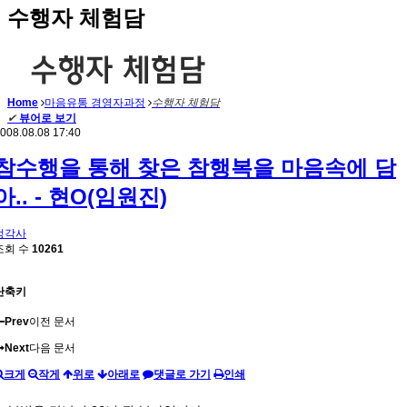
수행자 체험담
Home
마음유통 경영자과정
수행자 체험담
✔
뷰어로 보기
008.08.08 17:40
참수행을 통해 찾은 참행복을 마음속에 담
아.. - 현O(임원진)
정각사
조회 수
10261
단축키
Prev
이전 문서
Next
다음 문서
크게
작게
위로
아래로
댓글로 가기
인쇄