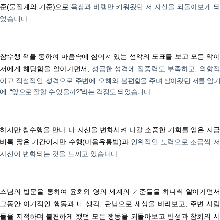
준
(
물질계의 기준
)
으로
욕심과 바램만 키워왔던 저 자신을 되돌아보게 되
었습니다
.
참수행 책을 통하여 마음속에 심어져 있는 선악의 도표를 보고
모든 악
저에게 해당함을 알아가면서
,
성급한 성격에 집중력도 부족하고
,
외향
이고 직설적인 성격으로 주변에 오해와
불편함을 주며 살아왔던 저를 알
에
“
앞으로 잘할 수 있을까
?”
라는 걱정도 되었습니다
.
하지만 참수행을 만나 나 자신을 변화시켜 나갈 소중한 기회를 얻은 지금
비록 짧은 기간이지만 수행
(
마음유통법
)
과
인위적인 노력으로 조금씩 
자신이 변화되는 것을 느끼고 있습니다
.
스님의 법문을 통하여 윤회와 영의 세계의 기준들을 하나씩 알아가면서
그동안 이기적인 행동과 내 생각
,
관념으로 세상을 바라보고
,
주변 사
들을 지적하며 불편하게 했던 모든 행동을 되돌아보고 반성과 참회의 시