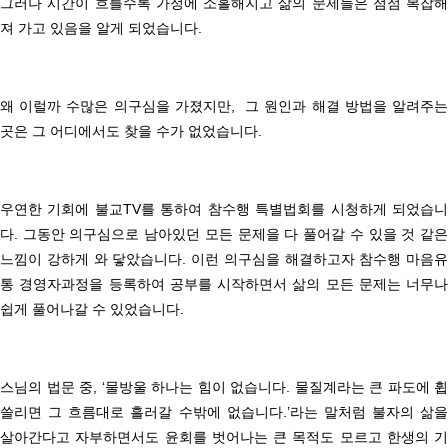
그러나 시간이 흐를수록 가정에 소홀해지고 삶의 문제들은 점점 복잡해
져 가고 있음을 알게 되었습니다
.
왜 이럴까 수많은 의구심을 가졌지만,
그 원인과 해결 방법을 알려주
곳은 그 어디에서도 찾을 수가 없었습니다
.
우연한 기회에 불교
TV
를 통하여 참수행 특별법회를 시청하게 되었습
다
.
그동안 의구심으로 남아있던 모든 문제을
다 풀어갈 수 있을 것 같
느낌이 강하게 와 닿았습니다
.
이런 의구심을 해결하고자 참수행 마음유
통 경영자과정을 등록하여
공부를 시작하면서
삶의 모든 문제는 너무나
쉽게 풀어나갈 수 있었습니다
.
스님의 법문 중,
‘
물방울 하나는 힘이 없습니다
.
물질계라는 큰 파도에 휩
쓸리면 그 흐름대로 흘러갈 수밖에 없습니다
.’
라는 말처럼
불자의 삶을
살아간다고 자부하면서도 윤회를 벗어나는 큰 목적도 모르고
한생의 기