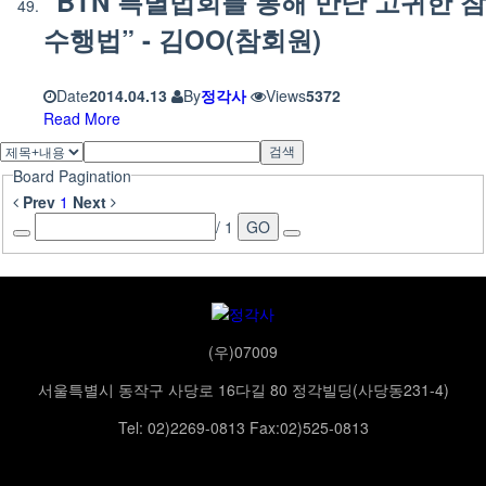
“BTN 특별법회를 통해 만난 고귀한 참
수행법” - 김OO(참회원)
Date
2014.04.13
By
정각사
Views
5372
Read More
검색
Board Pagination
Prev
1
Next
/ 1
GO
(우)07009
서울특별시 동작구 사당로 16다길 80 정각빌딩(사당동231-4)
Tel: 02)2269-0813 Fax:02)525-0813