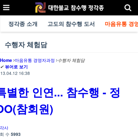
정각종 소개
고도의 참수행 도서
마음유통 경
수행자 체험담
Home
마음유통 경영자과정
수행자 체험담
✔
뷰어로 보기
13.04.12 16:38
특별한 인연... 참수행 - 정
OO(참회원)
각사
회 수
5993