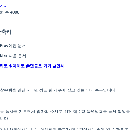
각사
회 수
4098
단축키
Prev
이전 문서
Next
다음 문서
위로
아래로
댓글로 가기
인쇄
참수행을 만난 지
년 정도 된 제주에 살고 있는
대 주부입니다
1
40
.
귤 농사를 지으면서 엄마의 소개로
참수행 특별법회를 듣게 되었
BTN
니다
.
일반 사찰에서는 너무 어려웠던 불교가 참수행에서는 쉽게 알 수가 있고
,