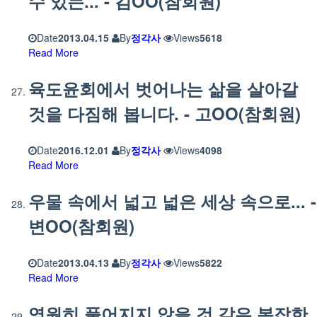
수 있는... - 김OO(참회원)
Date
2013.04.15
By
정각사
Views
5618
Read More
육도윤회에서 벗어나는 삶을 살아갈
것을 다짐해 봅니다. - 고OO(참회원)
Date
2016.12.01
By
정각사
Views
4098
Read More
우물 속에서 넓고 넓은 세상 속으로... -
변OO(참회원)
Date
2013.04.13
By
정각사
Views
5822
Read More
영원히 풀어지지 않을 것 같은 복잡한