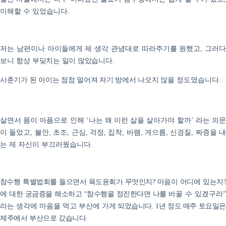
이해할 수 있었습니다
.
저는 남편이나 아이들에게 제 생각 관념대로 따라주기를 원했고
그러다
,
보니 항상
부딪치는 일이 많았습니다
.
사춘기가 된 아이는 점점 멀어져 자기 방에서 나오지 않
을 정도였습니다
.
살면서 몸이 아픔으로 인해
나는 왜 이런 삶을 살아가야 할까
라는 의
‘
’
이 들었고
불안
초조
근심
걱정
집착
바램
게으름
신경질
짜증을 
,
,
,
,
,
,
,
,
,
는 제 자신이 부끄러웠습니다
.
참수행 특별법회를 들으면서 육도윤회가 무엇인지
마음이 어디에 있는지
?
에 대한 궁금증을 해소하고
참수행을 정진한다면 나를 바
꿀
수 있겠구라
“
라는 생각에 마음을 먹고 부산에
가게 되었습니다
년 정도 매주 토요일
. 1
제주에서 부산으로 갔습니다
.