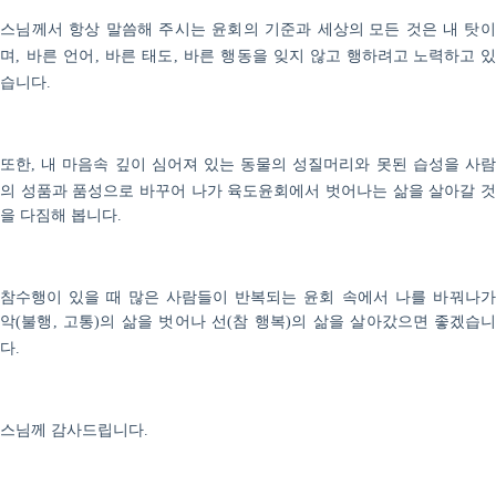
스님께서 항상 말씀해 주시는
윤회의 기준과
세상의 모
든 것은 내 탓
며
바른 언어
바른 태도
바른 행동을
잊지 않고
행하려고 노력하고 있
,
,
,
습니다
.
또한
내 마음속 깊이 심어져 있는 동물의 성질머리와 못된 습성을 사
,
의 성품과 품성으로 바꾸어 나가 육도윤회에서
벗어나는 삶을 살아갈 것
을 다짐해 봅니다
.
참수행이 있을 때 많은 사람들이 반복되는
윤회 속에서 나를 바꿔나
악
불행
고통
의 삶을 벗어나 선
참 행복
의 삶을
살아갔
으면 좋겠습니
(
,
)
(
)
다
.
스님께 감사드립니다
.