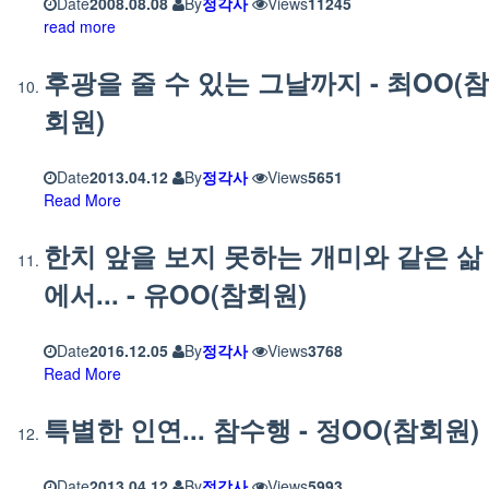
Date
2008.08.08
By
정각사
Views
11245
read more
후광을 줄 수 있는 그날까지 - 최OO(참
회원)
Date
2013.04.12
By
정각사
Views
5651
Read More
한치 앞을 보지 못하는 개미와 같은 삶
에서... - 유OO(참회원)
Date
2016.12.05
By
정각사
Views
3768
Read More
특별한 인연... 참수행 - 정OO(참회원)
Date
2013.04.12
By
정각사
Views
5993