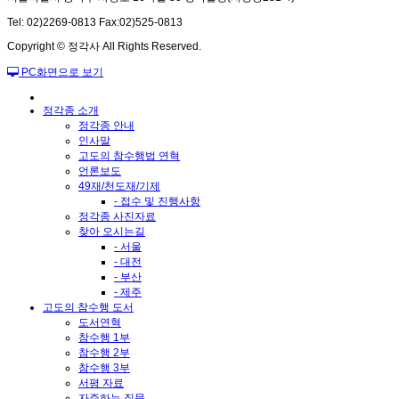
Tel: 02)2269-0813 Fax:02)525-0813
Copyright © 정각사 All Rights Reserved.
PC화면으로 보기
정각종 소개
정각종 안내
인사말
고도의 참수행법 연혁
언론보도
49재/천도재/기제
- 접수 및 진행사항
정각종 사진자료
찾아 오시는길
- 서울
- 대전
- 부산
- 제주
고도의 참수행 도서
도서연혁
참수행 1부
참수행 2부
참수행 3부
서평 자료
자주하는 질문