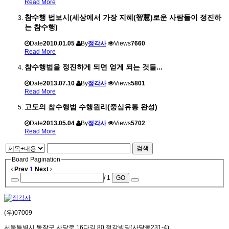
Read More
참수행 법보시(세상에서 가장 지혜(智慧)로운 사람들이 정진하
는 참수행)
Date
2010.01.05
By
정각사
Views
7660
Read More
참수행법을 정진하게 되면 얻게 되는 것들...
Date
2013.07.10
By
정각사
Views
5801
Read More
고도의 참수행법 수행원리(중심유통 완성)
Date
2013.05.04
By
정각사
Views
5702
Read More
검색
Board Pagination
Prev
1
Next
/ 1
GO
(우)07009
서울특별시 동작구 사당로 16다길 80 정각빌딩(사당동231-4)