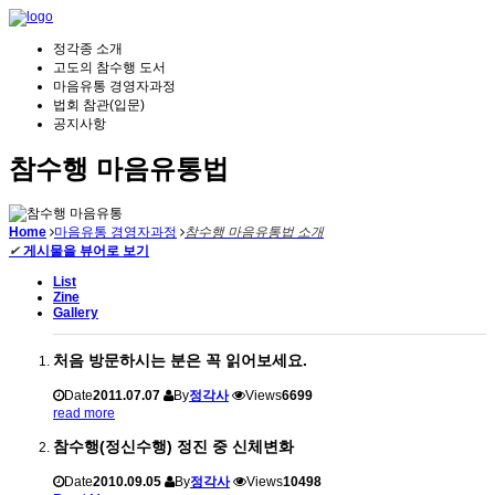
정각종 소개
고도의 참수행 도서
마음유통 경영자과정
법회 참관(입문)
공지사항
참수행 마음유통법
Home
마음유통 경영자과정
참수행 마음유통법 소개
✔
게시물을 뷰어로 보기
List
Zine
Gallery
처음 방문하시는 분은 꼭 읽어보세요.
Date
2011.07.07
By
정각사
Views
6699
read more
참수행(정신수행) 정진 중 신체변화
Date
2010.09.05
By
정각사
Views
10498