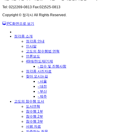
Tel: 02)2269-0813 Fax:02)525-0813
Copyright © 정각사 All Rights Reserved.
PC화면으로 보기
정각종 소개
정각종 안내
인사말
고도의 참수행법 연혁
언론보도
49재/천도재/기제
- 접수 및 진행사항
정각종 사진자료
찾아 오시는길
- 서울
- 대전
- 부산
- 제주
고도의 참수행 도서
도서연혁
참수행 1부
참수행 2부
참수행 3부
서평 자료
자주하는 질문