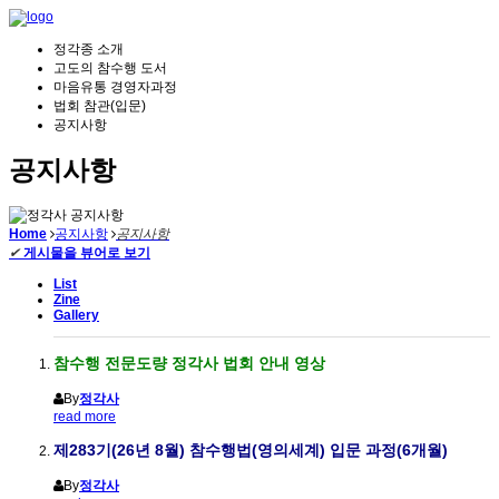
정각종 소개
고도의 참수행 도서
마음유통 경영자과정
법회 참관(입문)
공지사항
공지사항
Home
공지사항
공지사항
✔
게시물을 뷰어로 보기
List
Zine
Gallery
참수행 전문도량 정각사 법회 안내 영상
By
정각사
read more
제283기(26년 8월) 참수행법(영의세계) 입문 과정(6개월)
By
정각사