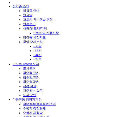
정각종 소개
정각종 안내
인사말
고도의 참수행법 연혁
언론보도
49재/천도재/기제
- 접수 및 진행사항
정각종 사진자료
찾아 오시는길
- 서울
- 대전
- 부산
- 제주
고도의 참수행 도서
도서연혁
참수행 1부
참수행 2부
참수행 3부
서평 자료
자주하는 질문
도서 구입
마음유통 경영자과정
참수행 마음유통법 소개
수행자 정진단계
수행자 체험담