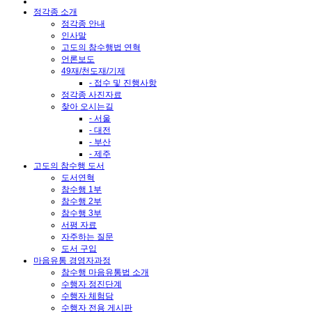
정각종 소개
정각종 안내
인사말
고도의 참수행법 연혁
언론보도
49재/천도재/기제
- 접수 및 진행사항
정각종 사진자료
찾아 오시는길
- 서울
- 대전
- 부산
- 제주
고도의 참수행 도서
도서연혁
참수행 1부
참수행 2부
참수행 3부
서평 자료
자주하는 질문
도서 구입
마음유통 경영자과정
참수행 마음유통법 소개
수행자 정진단계
수행자 체험담
수행자 전용 게시판