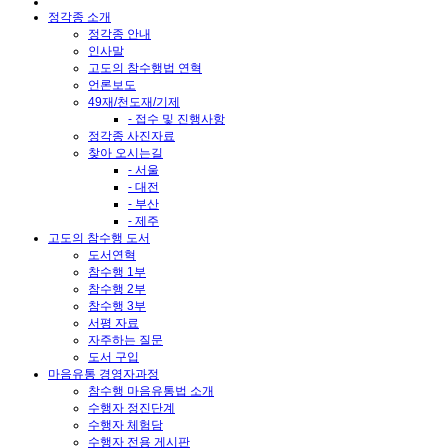
정각종 소개
정각종 안내
인사말
고도의 참수행법 연혁
언론보도
49재/천도재/기제
- 접수 및 진행사항
정각종 사진자료
찾아 오시는길
- 서울
- 대전
- 부산
- 제주
고도의 참수행 도서
도서연혁
참수행 1부
참수행 2부
참수행 3부
서평 자료
자주하는 질문
도서 구입
마음유통 경영자과정
참수행 마음유통법 소개
수행자 정진단계
수행자 체험담
수행자 전용 게시판