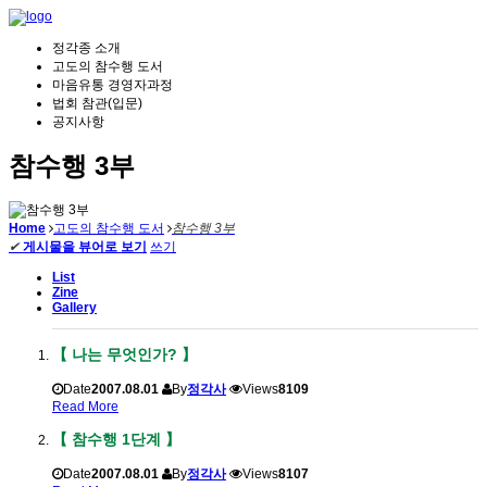
정각종 소개
고도의 참수행 도서
마음유통 경영자과정
법회 참관(입문)
공지사항
참수행 3부
Home
고도의 참수행 도서
참수행 3부
✔
게시물을 뷰어로 보기
쓰기
List
Zine
Gallery
【 나는 무엇인가? 】
Date
2007.08.01
By
정각사
Views
8109
Read More
【 참수행 1단계 】
Date
2007.08.01
By
정각사
Views
8107