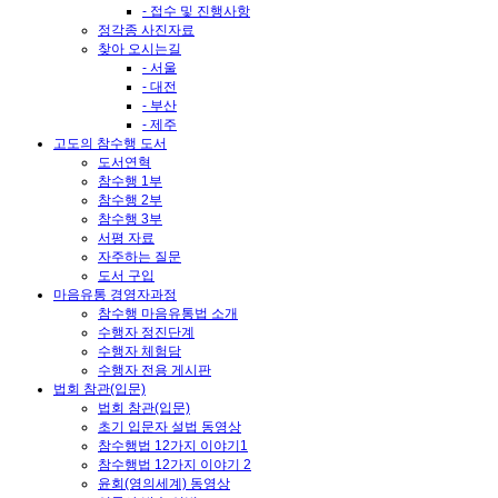
- 접수 및 진행사항
정각종 사진자료
찾아 오시는길
- 서울
- 대전
- 부산
- 제주
고도의 참수행 도서
도서연혁
참수행 1부
참수행 2부
참수행 3부
서평 자료
자주하는 질문
도서 구입
마음유통 경영자과정
참수행 마음유통법 소개
수행자 정진단계
수행자 체험담
수행자 전용 게시판
법회 참관(입문)
법회 참관(입문)
초기 입문자 설법 동영상
참수행법 12가지 이야기1
참수행법 12가지 이야기 2
윤회(영의세계) 동영상