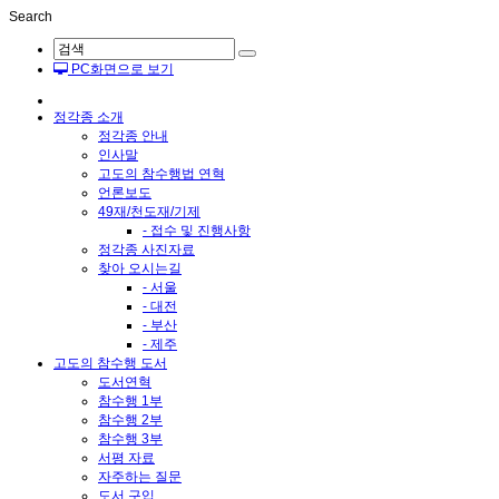
Search
PC화면으로 보기
정각종 소개
정각종 안내
인사말
고도의 참수행법 연혁
언론보도
49재/천도재/기제
- 접수 및 진행사항
정각종 사진자료
찾아 오시는길
- 서울
- 대전
- 부산
- 제주
고도의 참수행 도서
도서연혁
참수행 1부
참수행 2부
참수행 3부
서평 자료
자주하는 질문
도서 구입