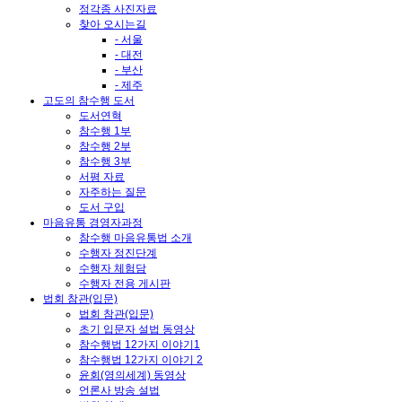
정각종 사진자료
찾아 오시는길
- 서울
- 대전
- 부산
- 제주
고도의 참수행 도서
도서연혁
참수행 1부
참수행 2부
참수행 3부
서평 자료
자주하는 질문
도서 구입
마음유통 경영자과정
참수행 마음유통법 소개
수행자 정진단계
수행자 체험담
수행자 전용 게시판
법회 참관(입문)
법회 참관(입문)
초기 입문자 설법 동영상
참수행법 12가지 이야기1
참수행법 12가지 이야기 2
윤회(영의세계) 동영상
언론사 방송 설법