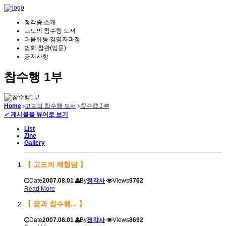
정각종 소개
고도의 참수행 도서
마음유통 경영자과정
법회 참관(입문)
공지사항
참수행 1부
Home
고도의 참수행 도서
참수행 1부
✔
게시물을 뷰어로 보기
List
Zine
Gallery
【 고도의 체험담 】
Date
2007.08.01
By
정각사
Views
9762
Read More
【 꿈과 참수행... 】
Date
2007.08.01
By
정각사
Views
8692