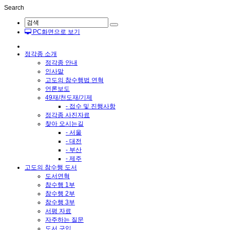
Search
PC화면으로 보기
정각종 소개
정각종 안내
인사말
고도의 참수행법 연혁
언론보도
49재/천도재/기제
- 접수 및 진행사항
정각종 사진자료
찾아 오시는길
- 서울
- 대전
- 부산
- 제주
고도의 참수행 도서
도서연혁
참수행 1부
참수행 2부
참수행 3부
서평 자료
자주하는 질문
도서 구입