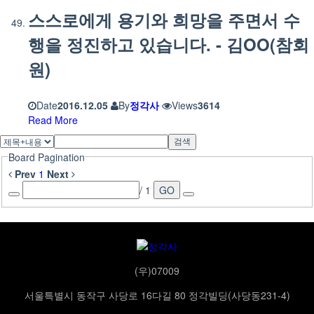
스스로에게 용기와 희망을 주면서 수
행을 정진하고 있습니다. - 김OO(참회
원)
Date
2016.12.05
By
정각사
Views
3614
Read More
검색
Board Pagination
Prev
1
Next
/ 1
GO
(우)07009
서울특별시 동작구 사당로 16다길 80 정각빌딩(사당동231-4)