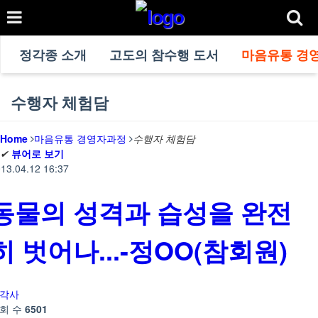
정각종 소개
고도의 참수행 도서
마음유통 경
수행자 체험담
Home
마음유통 경영자과정
수행자 체험담
✔
뷰어로 보기
13.04.12 16:37
동물의 성격과 습성을 완전
히 벗어나...-정OO(참회원)
각사
회 수
6501