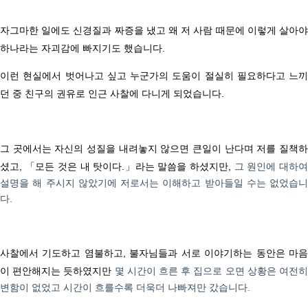
자그마한 일에도 신경질과 짜증을 냈고 왜 저 사람 때문에 이렇게 살아야
하나라는 자괴감에 빠지기도 했습니다
.
이런 현실에서 벗어나고 싶고 누군가의 도움이 절실히 필요하다고 느끼
던 중 친구의 권유로 인근 사찰에 다니게 되었습니다
.
그 곳에서는 자신의 성질을 내려놓지 않으면 큰일이 난다며 저를 질책하
셨고,
「
모든 것은 내 탓이다
.
」
라는 말씀을 하셨지만,
그 원인에 대하
설명을 해 주시지 않았기에 저로서는 이해하고 받아들일 수는 없었습니
다
.
사찰에서 기도하고 염불하고
,
불자님들과 서로 이야기하는 동안은 마
이 편안해지는 듯하였지만
몇 시간이 흐른 후 집으로 오면 상황은 여전
변함이 없었고 시간이 흐를수록 더욱더 나빠져만 갔습니다
.