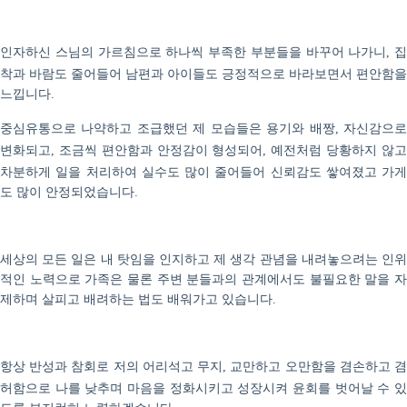
인자하신 스님의 가르침으로 하나씩 부족한 부분들을 바꾸어 나가니
집
,
착과 바람도 줄어들어 남편과 아이들도 긍정적으로 바라보면서 편안함을
느낍니다
.
중심유통으로 나약하고 조급했던 제 모습들은 용기와 배짱
자신감으
,
변화되고
조금씩 편안함과 안정감이 형성되어
예전처럼 당황하지 않
,
,
차분하게 일을 처리하여 실수도 많이 줄어들어 신뢰감도 쌓여졌고 가게
도 많이 안정되었습니다
.
세상의 모든 일은 내 탓임을 인지하고 제 생각 관념을 내려놓으려는 인위
적인 노력으로 가족은 물론 주변 분들과의 관계에서도 불필요한 말을 자
제하며 살피고 배려하는 법도 배워가고 있습니다
.
항상 반성과 참회로 저의 어리석고 무지
교만하고 오만함을 겸손하고 
,
허함으로 나를 낮추며 마음을 정화시키고 성장시켜 윤회를 벗어날 수 있
도록 부지런히 노력하겠습니다