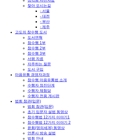
정각종 사진자료
찾아 오시는길
- 서울
- 대전
- 부산
- 제주
고도의 참수행 도서
도서연혁
참수행 1부
참수행 2부
참수행 3부
서평 자료
자주하는 질문
도서 구입
마음유통 경영자과정
참수행 마음유통법 소개
수행자 정진단계
수행자 체험담
수행자 전용 게시판
법회 참관(입문)
법회 참관(입문)
초기 입문자 설법 동영상
참수행법 12가지 이야기1
참수행법 12가지 이야기 2
윤회(영의세계) 동영상
언론사 방송 설법
법회 안내