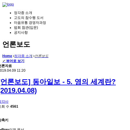
정각종 소개
고도의 참수행 도서
마음유통 경영자과정
법회 참관(입문)
공지사항
언론보도
Home
정각종 소개
언론보도
✔
뷰어로 보기
언론자료
019.04.09 11:20
[언론보도] 동아일보 - 5. 영의 세계란?
(2019.04.08)
정각사
조회 수
4561
단축키
Prev
이전 문서