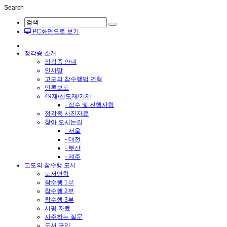
Search
PC화면으로 보기
정각종 소개
정각종 안내
인사말
고도의 참수행법 연혁
언론보도
49재/천도재/기제
- 접수 및 진행사항
정각종 사진자료
찾아 오시는길
- 서울
- 대전
- 부산
- 제주
고도의 참수행 도서
도서연혁
참수행 1부
참수행 2부
참수행 3부
서평 자료
자주하는 질문
도서 구입