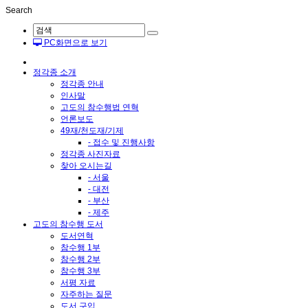
Search
PC화면으로 보기
정각종 소개
정각종 안내
인사말
고도의 참수행법 연혁
언론보도
49재/천도재/기제
- 접수 및 진행사항
정각종 사진자료
찾아 오시는길
- 서울
- 대전
- 부산
- 제주
고도의 참수행 도서
도서연혁
참수행 1부
참수행 2부
참수행 3부
서평 자료
자주하는 질문
도서 구입