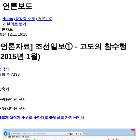
언론보도
Home
정각종 소개
언론보도
✔
뷰어로 보기
언론자료
014.12.11 19:28
[언론자료] 조선일보① - 고도의 참수행
(2015년 1월)
정각사
조회 수
7298
단축키
Prev
이전 문서
Next
다음 문서
크게
작게
위로
아래로
댓글로 가기
인쇄