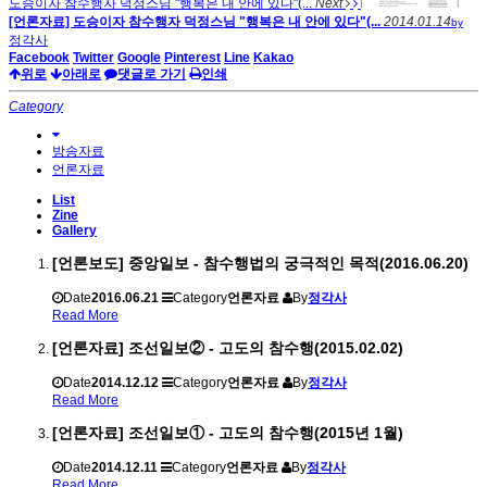
도승이자 참수행자 덕정스님 "행복은 내 안에 있다"(...
Next
[언론자료] 도승이자 참수행자 덕정스님 "행복은 내 안에 있다"(...
2014.01.14
by
정각사
Facebook
Twitter
Google
Pinterest
Line
Kakao
위로
아래로
댓글로 가기
인쇄
Category
방송자료
언론자료
List
Zine
Gallery
[언론보도] 중앙일보 - 참수행법의 궁극적인 목적(2016.06.20)
Date
2016.06.21
Category
언론자료
By
정각사
Read More
[언론자료] 조선일보② - 고도의 참수행(2015.02.02)
Date
2014.12.12
Category
언론자료
By
정각사
Read More
[언론자료] 조선일보① - 고도의 참수행(2015년 1월)
Date
2014.12.11
Category
언론자료
By
정각사
Read More