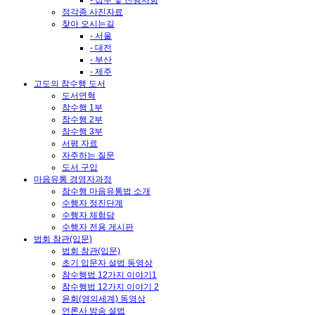
- 접수 및 진행사항
정각종 사진자료
찾아 오시는길
- 서울
- 대전
- 부산
- 제주
고도의 참수행 도서
도서연혁
참수행 1부
참수행 2부
참수행 3부
서평 자료
자주하는 질문
도서 구입
마음유통 경영자과정
참수행 마음유통법 소개
수행자 정진단계
수행자 체험담
수행자 전용 게시판
법회 참관(입문)
법회 참관(입문)
초기 입문자 설법 동영상
참수행법 12가지 이야기1
참수행법 12가지 이야기 2
윤회(영의세계) 동영상
언론사 방송 설법