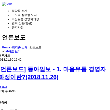
정각종 소개
고도의 참수행 도서
마음유통 경영자과정
법회 참관(입문)
공지사항
언론보도
Home
정각종 소개
언론보도
✔
뷰어로 보기
언론자료
018.11.30 16:42
[언론보도] 동아일보 - 1. 마음유통 경영자
과정이란?(2018.11.26)
정각사
조회 수
4695
단축키