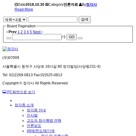
Date
2018.10.30
Category
언론자료
By
정각사
Read More
검색
Board Pagination
Prev
1
2
3
4
5
Next
/ 5
GO
(우)07009
서울특별시 동작구 사당로 16다길 80 정각빌딩(사당동231-4)
Tel: 02)2269-0813 Fax:02)525-0813
Copyright © 정각사 All Rights Reserved.
PC화면으로 보기
정각종 소개
정각종 안내
인사말
고도의 참수행법 연혁
언론보도
49재/천도재/기제