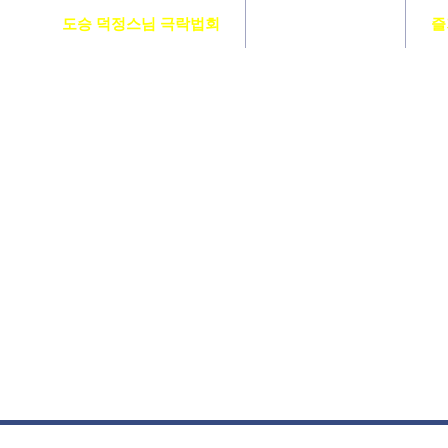
도승 덕정스님 극락법회
도서출판 참수행
즐