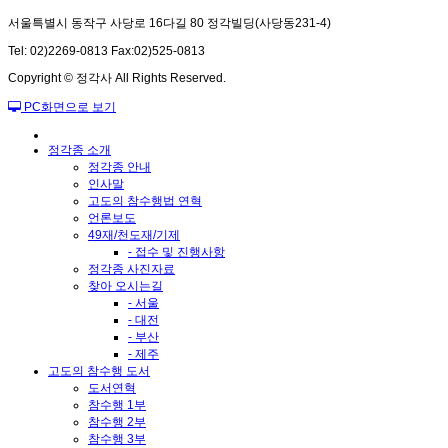
서울특별시 동작구 사당로 16다길 80 정각빌딩(사당동231-4)
Tel: 02)2269-0813 Fax:02)525-0813
Copyright © 정각사 All Rights Reserved.
PC화면으로 보기
정각종 소개
정각종 안내
인사말
고도의 참수행법 연혁
언론보도
49재/천도재/기제
- 접수 및 진행사항
정각종 사진자료
찾아 오시는길
- 서울
- 대전
- 부산
- 제주
고도의 참수행 도서
도서연혁
참수행 1부
참수행 2부
참수행 3부