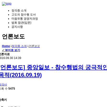
정각종 소개
고도의 참수행 도서
마음유통 경영자과정
법회 참관(입문)
공지사항
언론보도
Home
정각종 소개
언론보도
✔
뷰어로 보기
언론자료
016.09.30 14:39
[언론보도] 중앙일보 - 참수행법의 궁극적
목적(2016.09.19)
정각사
조회 수
5475
단축키