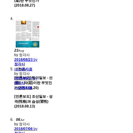
(道)란 무엇인가
(2018.08.27)
23
Aug
by 정각사
2018/08/23
by
정각사
in
17
언론자료
Aug
by 정각사
[언론보도] 동아일보 - 선
2018/08/17
by
(善)ㆍ악(惡)이란 무엇인
정각사
가(2018.08.20)
in
언론자료
[언론보도] 조선일보 - 성
격(性格)과 습성(習性)
(2018.08.13)
06
Jul
by 정각사
2018/07/06
by