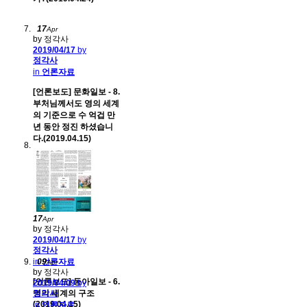
17
Apr
by 정각사
2019/04/17
by
정각사
in
언론자료
[언론보도] 문화일보 - 8.
부처님께서도 영의 세계
의 기준으로 수 억겁 만
년 동안 정진 하셨습니
다.(2019.04.15)
17
Apr
by 정각사
2019/04/17
by
정각사
in
09
언론자료
Apr
by 정각사
[언론보도] 동아일보 - 6.
2019/04/09
by
영의 세계의 구조
정각사
(2019.04.15)
in
언론자료