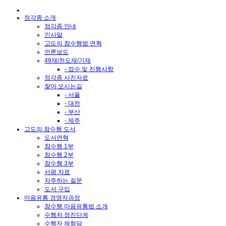
정각종 소개
정각종 안내
인사말
고도의 참수행법 연혁
언론보도
49재/천도재/기제
- 접수 및 진행사항
정각종 사진자료
찾아 오시는길
- 서울
- 대전
- 부산
- 제주
고도의 참수행 도서
도서연혁
참수행 1부
참수행 2부
참수행 3부
서평 자료
자주하는 질문
도서 구입
마음유통 경영자과정
참수행 마음유통법 소개
수행자 정진단계
수행자 체험담