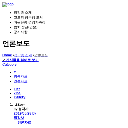
정각종 소개
고도의 참수행 도서
마음유통 경영자과정
법회 참관(입문)
공지사항
언론보도
Home
정각종 소개
언론보도
✔
게시물을 뷰어로 보기
Category
방송자료
언론자료
List
Zine
Gallery
28
May
by 정각사
2019/05/28
by
정각사
in
언론자료